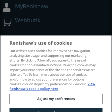
MyRenishaw
Webbutik
Utställningar och konferenser
Renishaw's use of cookies
Our website uses cookies for improved site navigation,
Tillställningar där vi deltar
analysing site usage, and supporting our marketing
efforts. By clicking ‘Allow all’, you agree to the use of
cookies for non-essential functions. Rejecting cookies may
impact your experience of the site and the services we are
able to offer. To learn more about our use of cookies
and/or how to adjust your preferences for optional
cookies, click on ‘Adjust my preferences’ or view our
View
Renishaw's cookie policy here
Adjust my preferences
© 2001-2026 Renishaw plc. Med ensamrätt.
Kontakta oss
|
Juridik och regelefterlevnad
|
Tillgänglighet
|