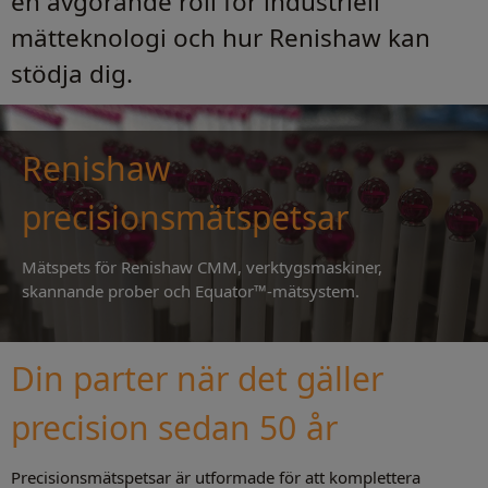
en avgörande roll för industriell
mätteknologi och hur Renishaw kan
stödja dig.
Renishaw
precisionsmätspetsar
Mätspets för Renishaw CMM, verktygsmaskiner,
skannande prober och Equator™-mätsystem.
Din parter när det gäller
precision sedan 50 år
Precisionsmätspetsar är utformade för att komplettera