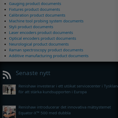
Gauging product documents
Fixtures product documents
Calibration product documents
Machine tool probing system documents
Styli product documents
Laser encoders product documents
Optical encoders product documents
Neurological product documents
Raman spectroscopy product documents
Additive manufacturing product documents
Senaste nytt
Renishaw investerar i ett utökat servicecenter i Tyskla
för att stärka kundsupporten i Europa
Renishaw introducerar det innovativa mätsystemet
Equator-X™ 500 med dubbla