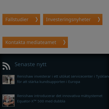
Fallstudier
Investeringsnyheter
Kontakta mediateamet
Senaste nytt
Renishaw investerar i ett utökat servicecenter i Tyskla
för att stärka kundsupporten i Europa
Renishaw introducerar det innovativa mätsystemet
Equator-X™ 500 med dubbla