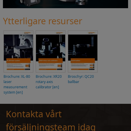
Ytterligare resurser
Brochure: XL-80
Brochure: XR20
Broschyr: QC20
laser
rotary axis
ballbar
measurement
calibrator [en]
system [en]
Kontakta vårt
försäljningsteam idag