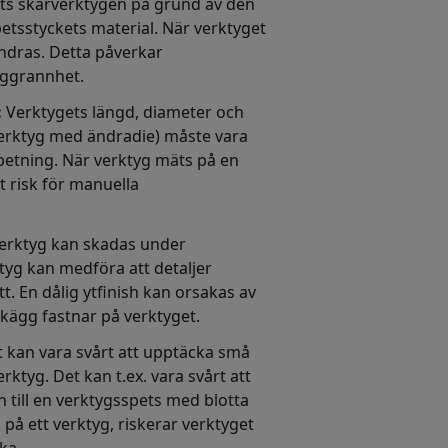
its skärverktygen på grund av den
tsstyckets material. När verktyget
 ändras. Detta påverkar
ggrannhet.
:
Verktygets längd, diameter och
verktyg med ändradie) måste vara
arbetning. När verktyg mäts på en
et risk för manuella
erktyg kan skadas under
tyg kan medföra att detaljer
tt. En dålig ytfinish kan orsakas av
 skägg fastnar på verktyget.
 kan vara svårt att upptäcka små
rktyg. Det kan t.ex. vara svårt att
n till en verktygsspets med blotta
på ett verktyg, riskerar verktyget
ka.