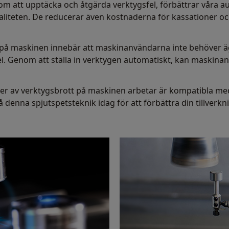
m att upptäcka och åtgärda verktygsfel, förbättrar våra a
valiteten. De reducerar även kostnaderna för kassationer 
å maskinen innebär att maskinanvändarna inte behöver ägna
el. Genom att ställa in verktygen automatiskt, kan maskinan
rer av verktygsbrott på maskinen arbetar är kompatibla med
å denna spjutspetsteknik idag för att förbättra din tillverkn