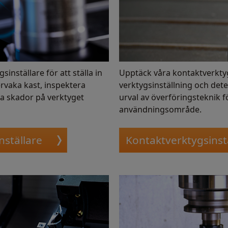
inställare för att ställa in
Upptäck våra kontaktverktygs
ervaka kast, inspektera
verktygsinställning och dete
era skador på verktyget
urval av överföringsteknik fö
användningsområde.
nställare
Kontaktverktygsinst