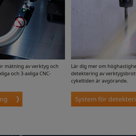
r mätning av verktyg och
Lär dig mer om höghastighet
liga och 3-axliga CNC-
detektering av verktygsbrott
cykeltiden är avgörande.
ing
System för detekter