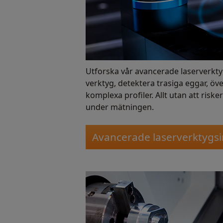
Utforska vår avancerade laserverktygs
verktyg, detektera trasiga eggar, öv
komplexa profiler. Allt utan att risk
under mätningen.
Avancerade laserverktygsi