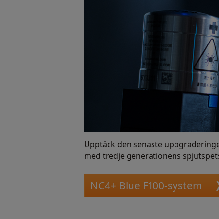
Upptäck den senaste uppgraderingen 
med tredje generationens spjutspet
NC4+ Blue F100-system