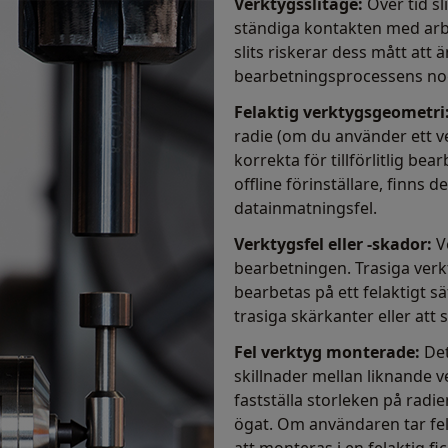
Verktygsslitage:
Över tid sl
ständiga kontakten med arbe
slits riskerar dess mått att
bearbetningsprocessens no
Felaktig verktygsgeometri
radie (om du använder ett 
korrekta för tillförlitlig be
offline förinställare, finns d
datainmatningsfel.
Verktygsfel eller -skador:
V
bearbetningen. Trasiga verk
bearbetas på ett felaktigt sä
trasiga skärkanter eller att
Fel verktyg monterade:
Det
skillnader mellan liknande ve
fastställa storleken på radie
ögat. Om användaren tar fel 
att monteras i en felaktig fic