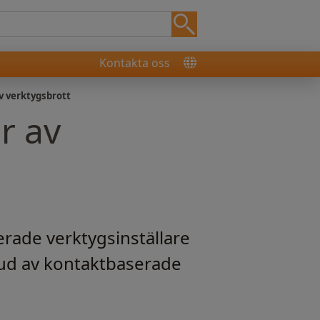
Kontakta oss
v verktygsbrott
r av
rade verktygsinställare
bud av kontaktbaserade