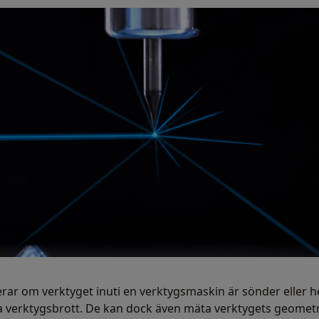
erar om verktyget inuti en verktygsmaskin är sönder eller he
 verktygsbrott. De kan dock även mäta verktygets geometr