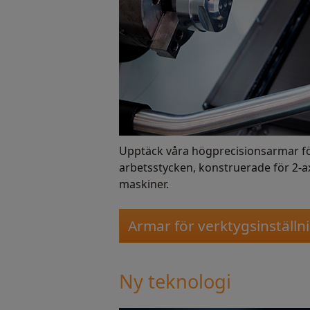
Upptäck våra högprecisionsarmar fö
arbetsstycken, konstruerade för 2-ax
maskiner.
Armar för verktygsinställn
Ny teknologi