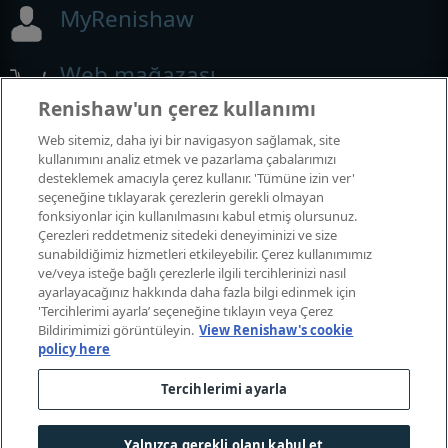
MyRenishaw
Web mağazası
Renishaw'un çerez kullanımı
Web sitemiz, daha iyi bir navigasyon sağlamak, site
Fuarlar ve Konferanslar
kullanımını analiz etmek ve pazarlama çabalarımızı
desteklemek amacıyla çerez kullanır. 'Tümüne izin ver'
seçeneğine tıklayarak çerezlerin gerekli olmayan
Katıldığımız etkinlikler
fonksiyonlar için kullanılmasını kabul etmiş olursunuz.
Çerezleri reddetmeniz sitedeki deneyiminizi ve size
sunabildiğimiz hizmetleri etkileyebilir. Çerez kullanımımız
ve/veya isteğe bağlı çerezlerle ilgili tercihlerinizi nasıl
ayarlayacağınız hakkında daha fazla bilgi edinmek için
'Tercihlerimi ayarla’ seçeneğine tıklayın veya Çerez
Bildirimimizi görüntüleyin.
View Renishaw's cookie
policy here
Tercihlerimi ayarla
© 2001-2026 Renishaw plc. Tüm hakları saklıdır.
Bize ulaşin
|
Yasal uyarı ve uygunluk
|
Erişilebilirlik
|
Gizlilik
|
Yalnızca gerekli olanı kabul et