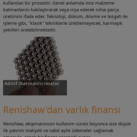
kullanılan bir prosestir. Genel anlamda ince malzeme
katmanlarını katılaştırarak veya inşa ederek nihai parça
üretimini ifade eder. Teknoloji, döküm, dövme ve tezgah ile
işleme gibi, "klasik" tekniklerle üretilemeyecek, karmaşık
şekilleri üretebilmektedir.
Aditif (katmanlı) imalat
Renishaw'dan varlık finansı
Renishaw, ekipmanınızın kullanım süresi boyunca size düşük
Daha fazlasını öğrenin
ilk yatırım maliyeti ve sabit aylık ödemeler sağlamak
amacıyla, esnek bir finans seçeneği sunar.