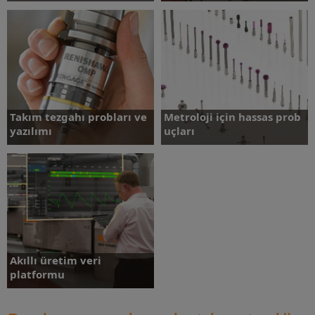
Daha fazlasını öğrenin
Daha fazlasını öğrenin
Takım tezgahı probları ve
Metroloji için hassas prob
yazılımı
uçları
Daha fazlasını öğrenin
Daha fazlasını öğrenin
Akıllı üretim veri
platformu