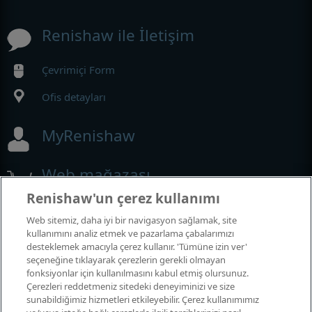
Renishaw ile İletişim
Çevrimiçi Form
Ofis detayları
MyRenishaw
Web mağazası
Renishaw'un çerez kullanımı
Web sitemiz, daha iyi bir navigasyon sağlamak, site
Fuarlar ve Konferanslar
kullanımını analiz etmek ve pazarlama çabalarımızı
desteklemek amacıyla çerez kullanır. 'Tümüne izin ver'
seçeneğine tıklayarak çerezlerin gerekli olmayan
Katıldığımız etkinlikler
fonksiyonlar için kullanılmasını kabul etmiş olursunuz.
Çerezleri reddetmeniz sitedeki deneyiminizi ve size
sunabildiğimiz hizmetleri etkileyebilir. Çerez kullanımımız