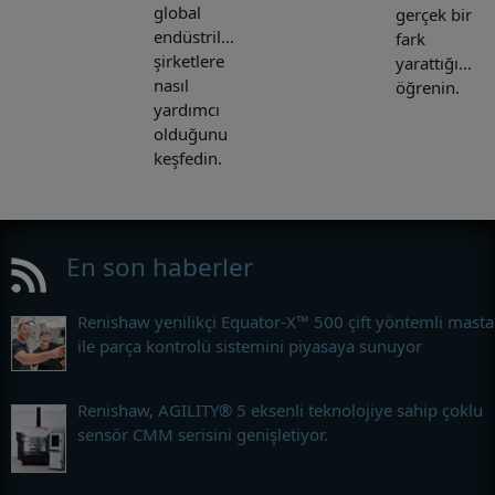
global
gerçek bir
endüstrilerdeki
fark
şirketlere
yarattığımızı
nasıl
öğrenin.
yardımcı
olduğunu
keşfedin.
En son haberler
Renishaw yenilikçi Equator-X™ 500 çift yöntemli masta
ile parça kontrolü sistemini piyasaya sunuyor
Renishaw, AGILITY® 5 eksenli teknolojiye sahip çoklu
sensör CMM serisini genişletiyor.