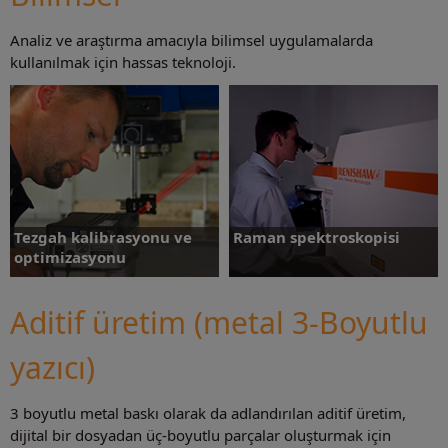
Analiz ve araştırma amacıyla bilimsel uygulamalarda
Daha fazlasını öğrenin
Daha fazlasını öğrenin
kullanılmak için hassas teknoloji.
Tezgah kalibrasyonu ve
Raman spektroskopisi
optimizasyonu
Aditif üretim (metal 3-Boyutlu
yazıcı)
Daha fazlasını öğrenin
Daha fazlasını öğrenin
3 boyutlu metal baskı olarak da adlandırılan aditif üretim,
dijital bir dosyadan üç-boyutlu parçalar oluşturmak için