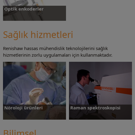
Optik enkoderler
Sağlık hizmetleri
Renishaw hassas mühendislik teknolojilerini sağlık
Daha fazlasını öğrenin
hizmetlerinin zorlu uygulamaları için kullanmaktadır.
Nöroloji ürünleri
Raman spektroskopisi
Bilimsel