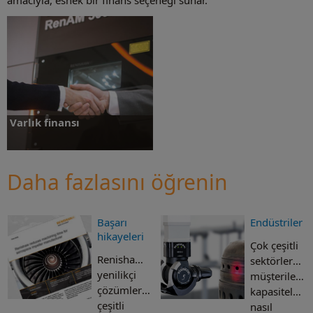
Varlık finansı
Daha fazlasını öğrenin
Varlık finansı
Başarı
Endüstriler
hikayeleri
Çok çeşitli
Renishaw’un
sektörlerdeki
yenilikçi
müşterilerim
çözümlerinin,
kapasiteleri
çeşitli
nasıl