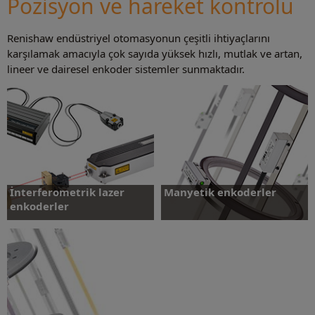
Pozisyon ve hareket kontrolü
Renishaw endüstriyel otomasyonun çeşitli ihtiyaçlarını
Daha fazlasını öğrenin
karşılamak amacıyla çok sayıda yüksek hızlı, mutlak ve artan,
lineer ve dairesel enkoder sistemler sunmaktadır.
İnterferometrik lazer
Manyetik enkoderler
enkoderler
Daha fazlasını öğrenin
Daha fazlasını öğrenin