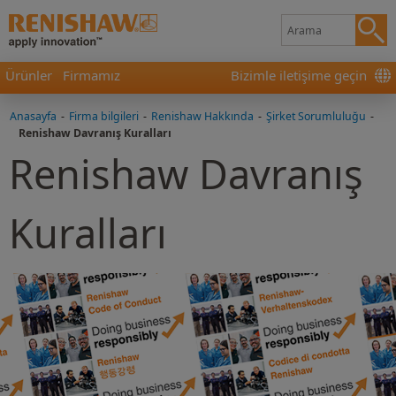
Ürünler
Firmamız
Bizimle iletişime geçin
Anasayfa
-
Firma bilgileri
-
Renishaw Hakkında
-
Şirket Sorumluluğu
-
Renishaw Davranış Kuralları
Renishaw Davranış
Kuralları