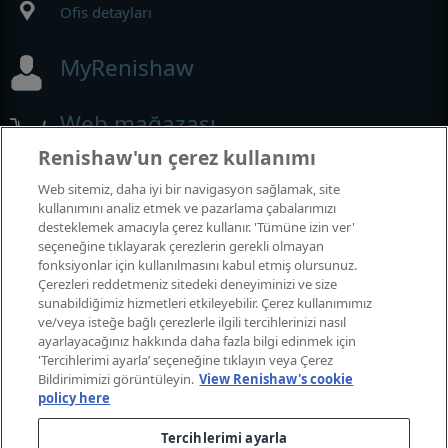
Ofis detayları
MyRenishaw
Web mağazası
Renishaw'un çerez kullanımı
Web sitemiz, daha iyi bir navigasyon sağlamak, site
Fuarlar ve Konferanslar
kullanımını analiz etmek ve pazarlama çabalarımızı
desteklemek amacıyla çerez kullanır. 'Tümüne izin ver'
seçeneğine tıklayarak çerezlerin gerekli olmayan
Katıldığımız etkinlikler
fonksiyonlar için kullanılmasını kabul etmiş olursunuz.
Çerezleri reddetmeniz sitedeki deneyiminizi ve size
sunabildiğimiz hizmetleri etkileyebilir. Çerez kullanımımız
ve/veya isteğe bağlı çerezlerle ilgili tercihlerinizi nasıl
ayarlayacağınız hakkında daha fazla bilgi edinmek için
'Tercihlerimi ayarla’ seçeneğine tıklayın veya Çerez
Bildirimimizi görüntüleyin.
View Renishaw's cookie
policy here
Tercihlerimi ayarla