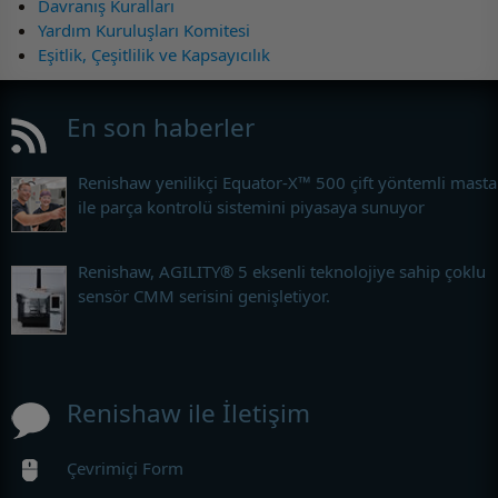
Davranış Kuralları
Yardım Kuruluşları Komitesi
Eşitlik, Çeşitlilik ve Kapsayıcılık
En son haberler
Renishaw yenilikçi Equator-X™ 500 çift yöntemli masta
ile parça kontrolü sistemini piyasaya sunuyor
Renishaw, AGILITY® 5 eksenli teknolojiye sahip çoklu
sensör CMM serisini genişletiyor.
Renishaw ile İletişim
Çevrimiçi Form