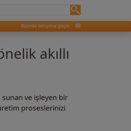
Bizimle iletişime geçin
elik akıllı
 sunan ve işleyen bir
retim proseslerinizi