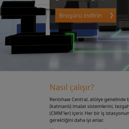
Broşürü indirin
Nasıl çalışır?
Renishaw Central, atölye genelinde ba
(katmanlı) imalat sistemlerini, tezg
(CMM'ler) içerir. Her bir iş istasyo
gerektiğini daha iyi anlar.