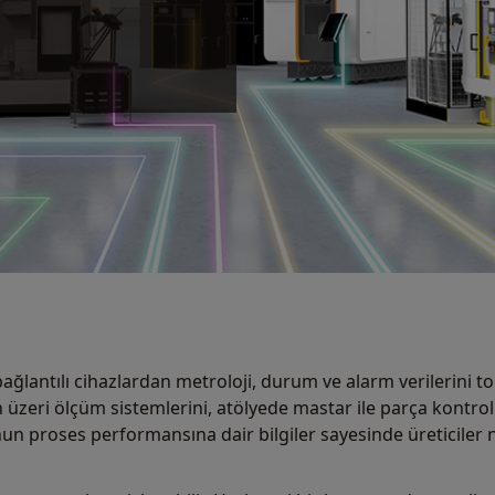
ğlantılı cihazlardan metroloji, durum ve alarm verilerini top
ah üzeri ölçüm sistemlerini, atölyede mastar ile parça kontr
nunun proses performansına dair bilgiler sayesinde üreticile