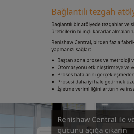
Bağlantılı tezgah atöl
Bağlantılı bir atölyede tezgahlar ve si
üreticilerin bilinçli kararlar almalar
Renishaw Central, birden fazla fabri
yapmanızı sağlar:
Baştan sona proses ve metroloji ver
Otomasyonu etkinleştirmeye ve ver
Proses hatalarını gerçekleşmeden 
Prosesi daha iyi hale getirmek üze
İşletme verimliliğini arttırın ve i
Renishaw Central ile ve
gücünü açığa çıkarın