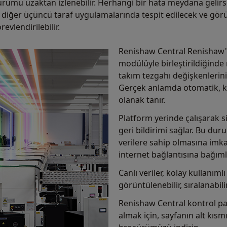
urumu uzaktan izlenebilir. Herhangi bir hata meydana gelir
diğer üçüncü taraf uygulamalarında tespit edilecek ve görün
vlendirilebilir.
Renishaw Central Renishaw'u
modülüyle birleştirildiğinde m
takım tezgahı değişkenlerini
Gerçek anlamda otomatik, k
olanak tanır.
Platform yerinde çalışarak s
geri bildirimi sağlar. Bu duru
verilere sahip olmasına imk
internet bağlantısına bağıml
Canlı veriler, kolay kullanıml
görüntülenebilir, sıralanabilir,
Renishaw Central kontrol pan
almak için, sayfanın alt kı