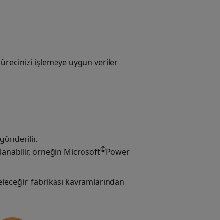
recinizi işlemeye uygun veriler
 gönderilir.
©
anabilir, örneğin Microsoft
Power
e geleceğin fabrikası kavramlarından