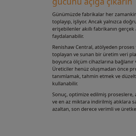
gücünü açığa çıkarın
Günümüzde fabrikalar her zamankin
toplayıp, işliyor. Ancak yalnızca do
erişebilenler akıllı fabrikanın gerçek
faydalanabilir.
Renishaw Central, atölyeden proses v
toplayan ve sunan bir üretim veri pl
boyunca ölçüm cihazlarına bağlanır ve
Üreticiler henüz oluşmadan önce pro
tanımlamak, tahmin etmek ve düzeltm
kullanabilir.
Sonuç, optimize edilmiş proseslere, 
ve en az miktara indirilmiş atıklara sa
azaltan, son derece verimli ve üretken