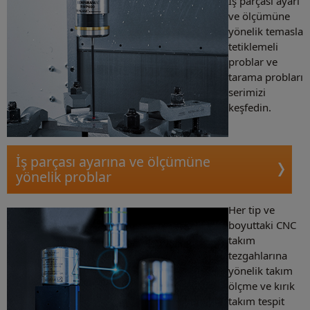
İş parçası ayarı
ve ölçümüne
yönelik temasla
tetiklemeli
problar ve
tarama probları
serimizi
keşfedin.
İş parçası ayarına ve ölçümüne
yönelik problar
Her tip ve
boyuttaki CNC
takım
tezgahlarına
yönelik takım
ölçme ve kırık
takım tespit