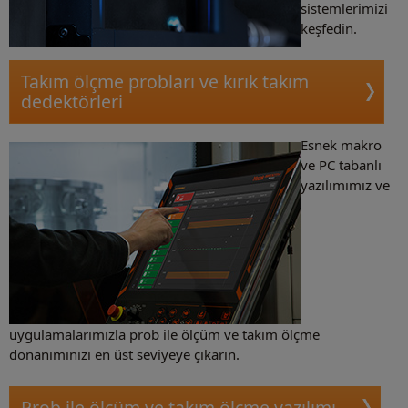
sistemlerimizi
keşfedin.
Takım ölçme probları ve kırık takım
dedektörleri
Esnek makro
ve PC tabanlı
yazılımımız ve
uygulamalarımızla prob ile ölçüm ve takım ölçme
donanımınızı en üst seviyeye çıkarın.
Prob ile ölçüm ve takım ölçme yazılımı