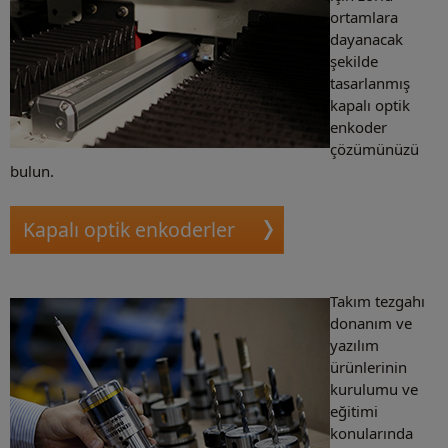
ortamlara
dayanacak
şekilde
tasarlanmış
kapalı optik
enkoder
çözümünüzü
bulun.
Kapalı optik enkoderler
Takım tezgahı
donanım ve
yazılım
ürünlerinin
kurulumu ve
eğitimi
konularında