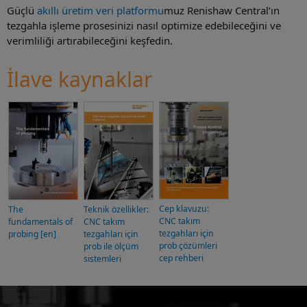
Güçlü
akıllı üretim veri platformu
muz Renishaw Central’ın
tezgahla işleme prosesinizi nasıl optimize edebileceğini ve
verimliliği artırabileceğini keşfedin.
İlave kaynaklar
Cep klavuzu:
The
Teknik özellikler:
CNC takım
fundamentals of
CNC takım
tezgahları için
probing [en]
tezgahları için
prob çözümleri
prob ile ölçüm
cep rehberi
sistemleri