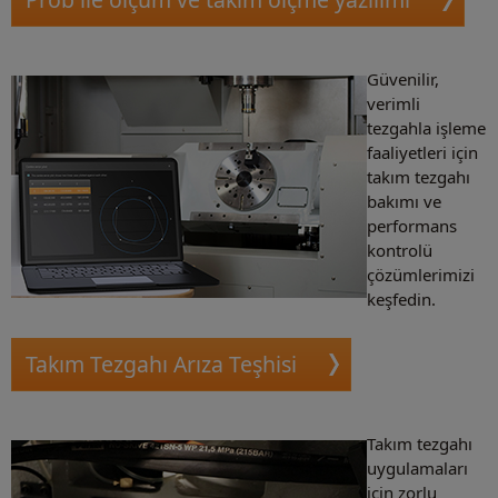
Güvenilir,
verimli
tezgahla işleme
faaliyetleri için
takım tezgahı
bakımı ve
performans
kontrolü
çözümlerimizi
keşfedin.
Takım Tezgahı Arıza Teşhisi
Takım tezgahı
uygulamaları
için zorlu