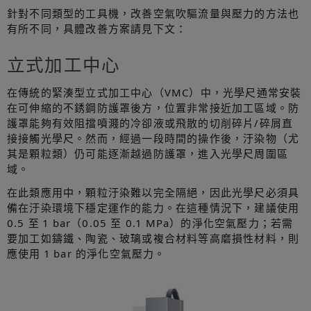
針對不同類型的工具機，改善空氣吹驅流量與壓力的方法也
有所不同，具體改善方案請見下文：
立式加工中心
在傳統的緊湊型立式加工中心（VMC）中，光學尺通常安裝
在可伸縮的不銹鋼防護罩後方，位置非常接近加工區域。防
護罩能夠有效阻擋噴濺的冷卻液或飛散的切削碎片/碎屑直
接接觸光學尺。然而，經過一段時間的操作後，汙染物（尤
其是顆粒類）仍可能逐漸越過防護罩，進入光學尺周圍區
域。
在此類應用中，顆粒汙染難以完全隔絕，因此光學尺必須具
備在汙染環境下穩定運作的能力。在這種情況下，建議使用
0.5 至 1 bar（0.05 至 0.1 MPa）的淨化空氣壓力；若需
要加工如鑄鐵、陶瓷、玻璃或複合材料等高磨損性材料，則
應使用 1 bar 的淨化空氣壓力。