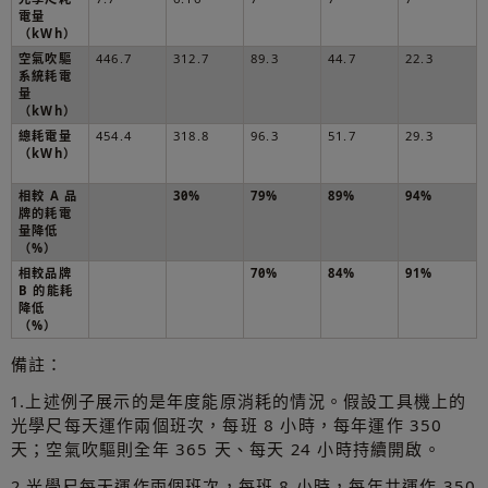
電量
（kWh）
空氣吹驅
446.7
312.7
89.3
44.7
22.3
系統耗電
量
（kWh）
總耗電量
454.4
318.8
96.3
51.7
29.3
（kWh）
相較 A 品
30%
79%
89%
94%
牌的耗電
量降低
（%）
相較品牌
70%
84%
91%
B 的能耗
降低
（%）
備註：
1.上述例子展示的是年度能原消耗的情況。假設工具機上的
光學尺每天運作兩個班次，每班 8 小時，每年運作 350
天；空氣吹驅則全年 365 天、每天 24 小時持續開啟。
2.光學尺每天運作兩個班次，每班 8 小時，每年共運作 350