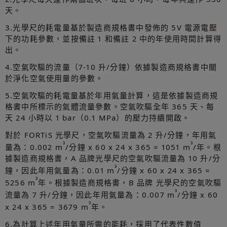
天。
3.光學尺的耗電量基於製造商規格書中發佈的 5V 電源電壓
下的功耗參數，並按備註 1 和備註 2 中的年使用時間計算得
出。
4.空氣吹驅的流量（7-10 升/分鐘）依據製造商規格書中關
於淨化空氣使用量的參數。
5.空氣吹驅的耗電量基於年用氣量計算，這是依據製造商規
格書中所標示的氣體流量參數。空氣吹驅全年 365 天、每
天 24 小時以 1 bar（0.1 MPa）的壓力持續開啟。
對於 FORTiS 光學尺，空氣吹驅流量為 2 升/分鐘，年用氣
³
³
量為：0.002 m
/分鐘 x 60 x 24 x 365 = 1051 m
/年。根
據製造商規格書，A 品牌光學尺的空氣吹驅流量為 10 升/分
³
鐘，因此年用氣量為：0.01 m
/分鐘 x 60 x 24 x 365 =
³
5256 m
年。根據製造商規格書，B 品牌 光學尺的空氣吹驅
³
流量為 7 升/分鐘，因此年用氣量為：0.007 m
/分鐘 x 60
³
x 24 x 365 = 3679 m
年。
6.為計算上述年用氣量所需的能耗，採用了代表性數值