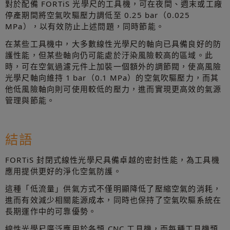
對於配備 FORTiS 光學尺的工具機，可在夜間、週末或工廠
停產期間將空氣吹驅壓力調低至 0.25 bar（0.025
MPa），以有效防止上述問題，同時節能。
在某些工具機中，大多數線性光學尺的軸向已具備良好的防
護性能，但某些軸向仍可能處於汙染風險較高的區域。此
時，可在空氣過濾元件上加裝一個額外的調節閥，使高風險
光學尺軸向維持 1 bar（0.1 MPa）的空氣吹驅壓力，而其
他低風險軸向則可使用較低的壓力，進而實現更高效的氣源
管理與節能。
結語
FORTiS 封閉式線性光學尺具備卓越的密封性能，為工具機
應用提供更好的淨化空氣防護。
這種「低流量」供氣方式不僅明顯降低了壓縮空氣的消耗，
進而有效減少相關能源成本，同時也保持了空氣吹驅系統在
長期運作中的可靠優勢。
線性光學尺廣泛應用於各類 CNC 工具機，而每種工具機類