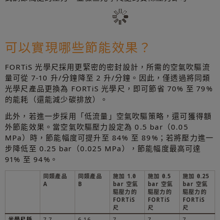
可以實現哪些節能效果？
FORTiS 光學尺採用更緊密的密封設計，所需的空氣吹驅流
量可從 7-10 升/分鐘降至 2 升/分鐘。因此，僅透過將同類
光學尺產品更換為 FORTiS 光學尺，即可節省 70% 至 79%
的能耗（還能減少碳排放）。
此外，若進一步採用「低流量」空氣吹驅策略，還可獲得額
外節能效果。當空氣吹驅壓力設定為 0.5 bar（0.05
MPa）時，節能幅度可提升至 84% 至 89%；若將壓力進一
步降低至 0.25 bar（0.025 MPa），節能幅度最高可達
91% 至 94%。
同類產品
同類產品
施加 1.0
施加 0.5
施加 0.25
A
B
bar 空氣
bar 空氣
bar 空氣
驅壓力的
驅壓力的
驅壓力的
FORTiS
FORTiS
FORTiS
尺
尺
尺
光學尺耗
7.7
6.16
7
7
7