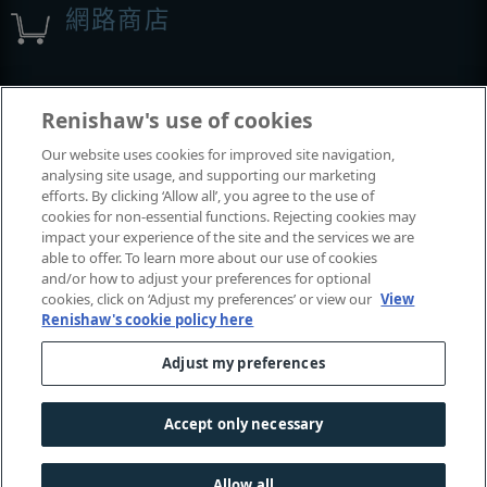
網路商店
展覽與會議
Renishaw's use of cookies
Our website uses cookies for improved site navigation,
我們參加的活動
analysing site usage, and supporting our marketing
efforts. By clicking ‘Allow all’, you agree to the use of
cookies for non-essential functions. Rejecting cookies may
impact your experience of the site and the services we are
able to offer. To learn more about our use of cookies
and/or how to adjust your preferences for optional
cookies, click on ‘Adjust my preferences’ or view our
View
Renishaw's cookie policy here
Adjust my preferences
© 2001-2026 Renishaw plc
. 保留所有權利。
|
|
|
|
聯絡我們
法律及法規遵循
無障礙網頁
隱私權
Accept only necessary
Cookie
指南
Allow all