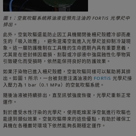
圖 1：空氣吹驅系統將油液從預先注油的 FORTiS 光學尺中
排出。
此外，空氣吹驅還能防止因工具機關閉後柵尺殼體冷卻而產
生的「吸入效應」，避免混濁空氣進入光學尺並抑制冷凝現
象。這一層防護機制在工具機的生命週期內具有重要意義，
尤其是在密封條因磨損、割裂或冷卻液中強腐蝕性化學物質
引致硬化而受損時，依然能保持良好的防護效果。
如果汙染物已進入柵尺殼體，空氣吹驅同樣可以幫助將其排
出。如圖 1 所示，一台被刻意注滿油液的
FORTiS
光學尺接
入壓力為 1 bar（0.1 MPa）的空氣吹驅系統。
隨後油液被持續排出，直至訊號強度恢復，光學尺重新正常
運作。
對於遭受水性汙染的光學尺，使用乾燥潔淨空氣進行吹驅也
能達到類似效果。空氣吹驅帶來的這些優點，有助於確保工
具機在各種嚴苛環境下依然能夠長期穩定運作。