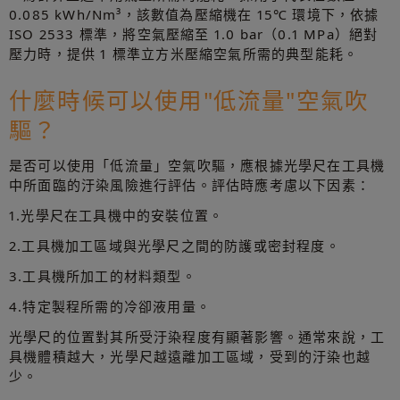
0.085 kWh/Nm³，該數值為壓縮機在 15℃ 環境下，依據
ISO 2533 標準，將空氣壓縮至 1.0 bar（0.1 MPa）絕對
壓力時，提供 1 標準立方米壓縮空氣所需的典型能耗。
什麼時候可以使用"低流量"空氣吹
驅？
是否可以使用「低流量」空氣吹驅，應根據光學尺在工具機
中所面臨的汙染風險進行評估。評估時應考慮以下因素：
1.光學尺在工具機中的安裝位置。
2.工具機加工區域與光學尺之間的防護或密封程度。
3.工具機所加工的材料類型。
4.特定製程所需的冷卻液用量。
光學尺的位置對其所受汙染程度有顯著影響。通常來說，工
具機體積越大，光學尺越遠離加工區域，受到的汙染也越
少。