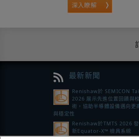
深入瞭解
最新新聞
Renishaw於 SEMICON Ta
2026 展示先進位置回饋與
術，協助半導體設備邁向更
與穩定性
Renishaw於TMTS 2026
新Equator-X™ 檢具系統