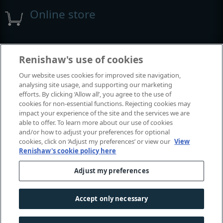
Online store
Events and exhibitions
Renishaw's use of cookies
Our website uses cookies for improved site navigation,
View all events and exhibitions
analysing site usage, and supporting our marketing
efforts. By clicking ‘Allow all’, you agree to the use of
cookies for non-essential functions. Rejecting cookies may
impact your experience of the site and the services we are
able to offer. To learn more about our use of cookies
and/or how to adjust your preferences for optional
cookies, click on ‘Adjust my preferences’ or view our
View
Renishaw's cookie policy here
Adjust my preferences
© 2001-2026 Renishaw plc. All rights reserved.
Contact us
|
Careers
|
Legal and compliance
|
Accessibility
|
Accept only necessary
Privacy
|
Cookies guide
|
Investors
|
Modern slavery