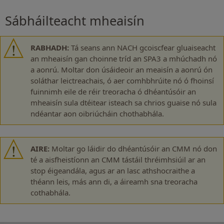
Sábháilteacht mheaisín
RABHADH:
Tá seans ann NACH gcoiscfear gluaiseacht
an mheaisín gan choinne tríd an SPA3 a mhúchadh nó
a aonrú. Moltar don úsáideoir an meaisín a aonrú ón
soláthar leictreachais, ó aer comhbhrúite nó ó fhoinsí
fuinnimh eile de réir treoracha ó dhéantúsóir an
mheaisín sula dtéitear isteach sa chrios guaise nó sula
ndéantar aon oibriúcháin chothabhála.
AIRE:
Moltar go láidir do dhéantúsóir an CMM nó don
té a aisfheistíonn an CMM tástáil thréimhsiúil ar an
stop éigeandála, agus ar an lasc athshocraithe a
théann leis, más ann di, a áireamh sna treoracha
cothabhála.