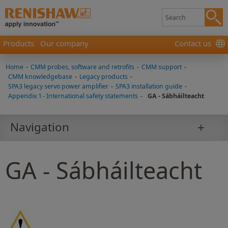
Products
Our company
Contact us
Home
-
CMM probes, software and retrofits
-
CMM support
-
CMM knowledgebase
-
Legacy products
-
SPA3 legacy servo power amplifier
-
SPA3 installation guide
-
Appendix 1 - International safety statements
-
GA - Sábháilteacht
Navigation
GA - Sábháilteacht