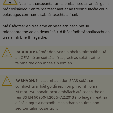
Nuair a thaispeántar an tsiombail seo ar an táirge, ní
mór d'úsáideoir an táirge féachaint ar an treoir suiteála chun
eolas agus comhairle sábháilteachta a fháil.
Má úsáidtear an trealamh ar bhealach nach bhfuil
mionsonraithe ag an déantúsóir, d'fhéadfadh sábháilteacht an
trealaimh bheith lagaithe.
RABHADH:
Ní mór don SPA3 a bheith talmhaithe. Tá
an OEM nó an suiteálaí freagrach as soláthraithe
talmhaithe don mheaisín iomlán.
RABHADH:
Ní ceadmhach don SPA3 soláthar
cumhachta a fháil go díreach ón phríomhlíonra.
Ní mór PSU aonair lochtlamhálach atá ceadaithe de
réir BS EN 60950-1:2006+A2:2013 (nó leagan reatha)
a úsáid agus a nascadh le soláthar a chuimsíonn
seoltóir talún cosantach.