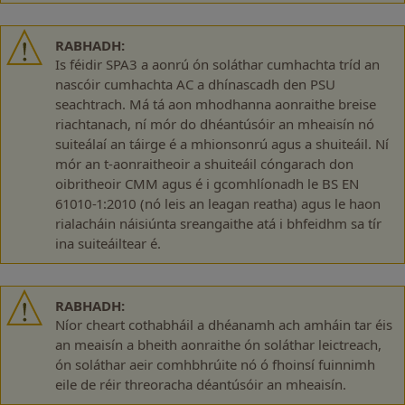
RABHADH:
Is féidir SPA3 a aonrú ón soláthar cumhachta tríd an
nascóir cumhachta AC a dhínascadh den PSU
seachtrach. Má tá aon mhodhanna aonraithe breise
riachtanach, ní mór do dhéantúsóir an mheaisín nó
suiteálaí an táirge é a mhionsonrú agus a shuiteáil. Ní
mór an t-aonraitheoir a shuiteáil cóngarach don
oibritheoir CMM agus é i gcomhlíonadh le BS EN
61010-1:2010 (nó leis an leagan reatha) agus le haon
rialacháin náisiúnta sreangaithe atá i bhfeidhm sa tír
ina suiteáiltear é.
RABHADH:
Níor cheart cothabháil a dhéanamh ach amháin tar éis
an meaisín a bheith aonraithe ón soláthar leictreach,
ón soláthar aeir comhbhrúite nó ó fhoinsí fuinnimh
eile de réir threoracha déantúsóir an mheaisín.