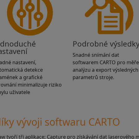
ednoduché
Podrobné výsledk
astavení
Snadné snímání dat
adné nastavení,
softwarem CARTO pro měře
tomatická detekce
analýzu a export výsledných
amének a grafické
parametrů stroje.
rovnání minimalizuje riziko
ylu uživatele
íky vývoji softwaru CARTO
w tvoří tři aplikace; Capture pro získávání dat laserového 