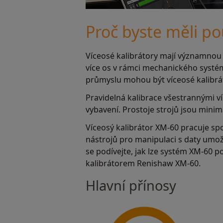
Proč byste měli po
Víceosé kalibrátory mají významnou ú
více os v rámci mechanického systé
průmyslu mohou být víceosé kalibrá
Pravidelná kalibrace všestrannými ví
vybavení. Prostoje strojů jsou minima
Víceosý kalibrátor XM-60 pracuje sp
nástrojů pro manipulaci s daty umož
se podívejte, jak lze systém XM-60 
kalibrátorem Renishaw XM-60.
Hlavní přínosy