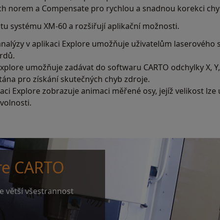
h norem a Compensate pro rychlou a snadnou korekci chy
tu systému XM-60 a rozšiřují aplikační možnosti.
analýzy v aplikaci Explore umožňuje uživatelům laserového
rdů.
 Explore umožňuje zadávat do softwaru CARTO odchylky X, Y,
ána pro získání skutečných chyb zdroje.
kaci Explore zobrazuje animaci měřené osy, jejíž velikost l
volnosti.
re CARTO
je větší všestrannost