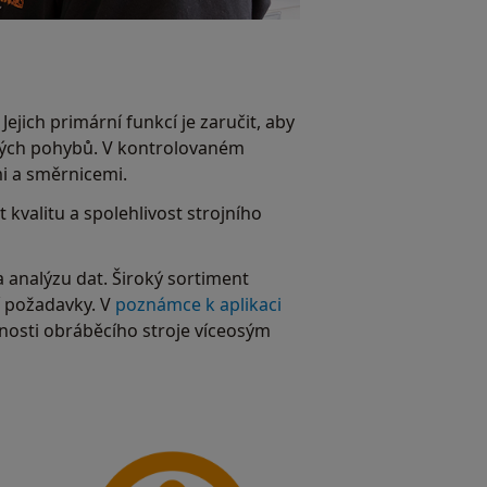
jich primární funkcí je zaručit, aby
sných pohybů. V kontrolovaném
i a směrnicemi.
kvalitu a spolehlivost strojního
 analýzu dat. Široký sortiment
í požadavky. V
poznámce k aplikaci
snosti obráběcího stroje víceosým