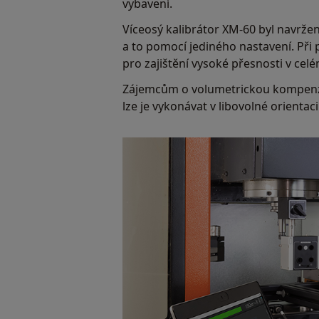
vybavení.
Víceosý kalibrátor XM-60 byl navržen
a to pomocí jediného nastavení. Při 
pro zajištění vysoké přesnosti v ce
Zájemcům o volumetrickou kompenzac
lze je vykonávat v libovolné orientaci