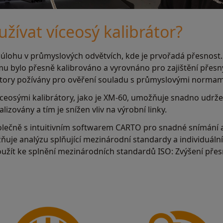
užívat víceosý kalibrátor?
lohu v průmyslových odvětvích, kde je prvořadá přesnost. Je
mu bylo přesně kalibrováno a vyrovnáno pro zajištění pře
tory požívány pro ověření souladu s průmyslovými normam
ceosými kalibrátory, jako je XM-60, umožňuje snadno udržet 
lizovány a tím je snížen vliv na výrobní linky.
olečně s intuitivním softwarem CARTO pro snadné snímání a
ňuje analýzu splňující mezinárodní standardy a individuáln
použít ke splnění mezinárodních standardů ISO: Zvýšení pře