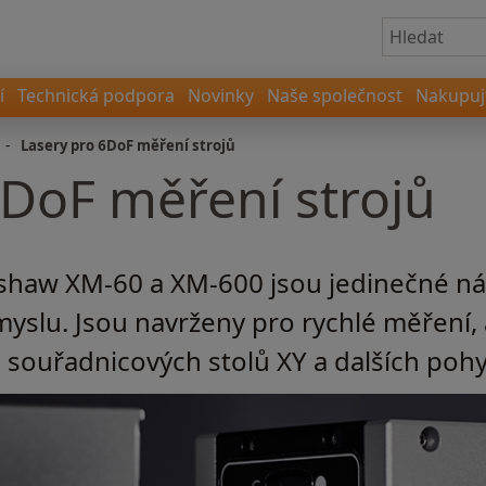
í
Technická podpora
Novinky
Naše společnost
Nakupujt
-
Lasery pro 6DoF měření strojů
6DoF měření strojů
ishaw XM-60 a XM-600 jsou jedinečné ná
slu. Jsou navrženy pro rychlé měření,
 souřadnicových stolů XY a dalších po