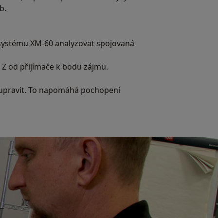
b.
 systému XM-60 analyzovat spojovaná
 Z od přijímače k bodu zájmu.
ze upravit. To napomáhá pochopení