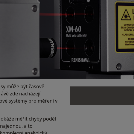
 osy může být časově
právě zde nacházejí
rové systémy pro měření v
dokáže měřit chyby podél
i najednou, a to
komplexní analytický