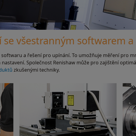
í se všestranným softwarem a
u softwaru a řešení pro upínání. To umožňuje měření pro m
 nastavení. Společnost Renishaw může pro zajištění optim
oduktů
zkušenými techniky.