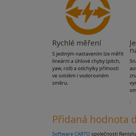
Rychlé měření
J
n
S jediným nastavením lze měřit
lineární a úhlové chyby (pitch,
Sn
yaw, roll) a odchylky přímosti
au
ve svislém i vodorovném
zn
směru.
vy
om
.
Přidaná hodnota d
Software CARTO
společnosti Renisha