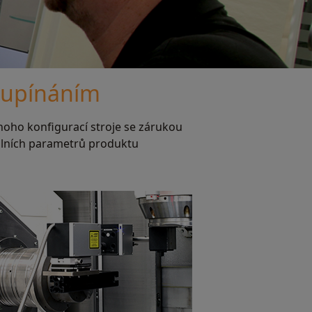
 upínáním
noho konfigurací stroje se zárukou
álních parametrů produktu