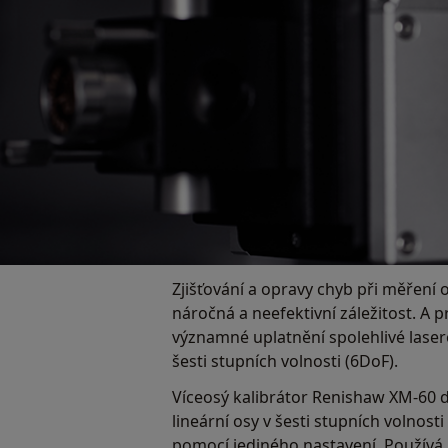
Zjišťování a opravy chyb při měření
náročná a neefektivní záležitost. A 
významné uplatnění spolehlivé lase
šesti stupních volnosti (6DoF).
Víceosý kalibrátor Renishaw XM-60 
lineární osy v šesti stupních volnost
pomocí jediného nastavení. Používá 