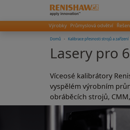
Výrobky
Průmyslová odvětví
Řešen
Domů
-
Kalibrace přesnosti strojů a zařízení
Lasery pro 
Víceosé kalibrátory Ren
vyspělém výrobním průmy
obráběcích strojů, CMM,