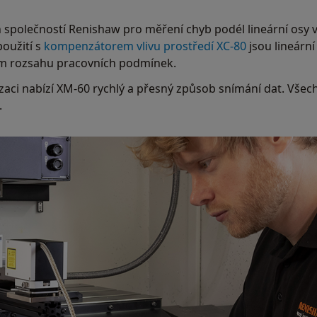
 společností Renishaw pro měření chyb podél lineární osy v
použití s
kompenzátorem vlivu prostředí XC-80
jsou lineárn
lém rozsahu pracovních podmínek.
i nabízí XM-60 rychlý a přesný způsob snímání dat. Všec
.