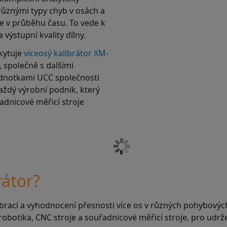
různými typy chyb v osách a
e v průběhu času. To vede k
 výstupní kvality dílny.
kytuje
víceosý kalibrátor XM-
 společně s dalšími
ednotkami UCC společnosti
aždý výrobní podnik, který
řadnicové měřicí stroje
rátor?
alibraci a vyhodnocení přesnosti více os v různých pohybových
 robotika, CNC stroje a souřadnicové měřicí stroje, pro udrže