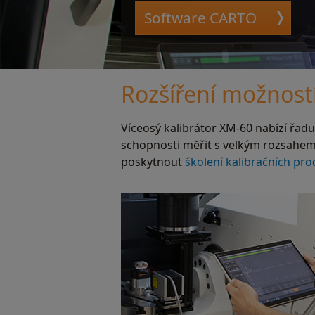
Software CARTO
Rozšíření možnost
Víceosý kalibrátor XM-60 nabízí řad
schopnosti měřit s velkým rozsahem
poskytnout
školení kalibračních pr