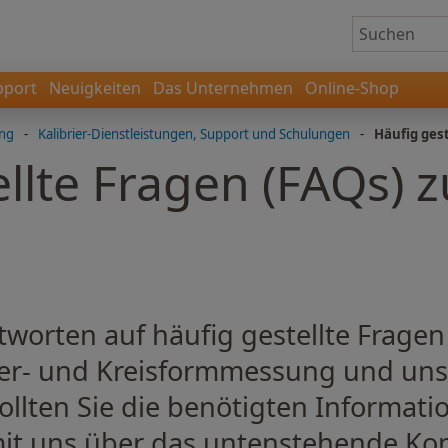
pport
Neuigkeiten
Das Unternehmen
Online-Shop
ung
-
Kalibrier-Dienstleistungen, Support und Schulungen
-
Häufig gest
llte Fragen (FAQs) z
g
ntworten auf häufig gestellte Frage
ser- und Kreisformmessung und un
llten Sie die benötigten Informatio
 mit uns über das untenstehende Ko