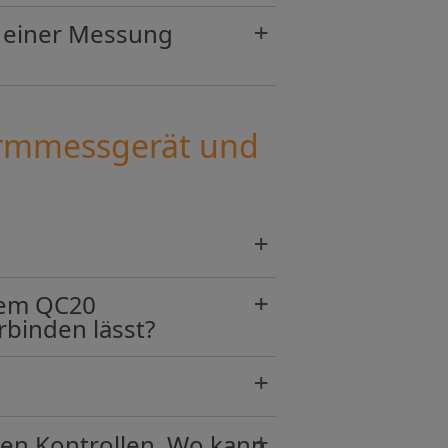
d einer Messung
ormmessgerät und
 dem QC20
binden lässt?
ten Kontrollen. Wo kann