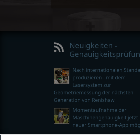
Neuigkeiten -
Genauigkeitsprüfu
Nach internationalen Stand
produzieren - mit dem
Lasersystem zur
Geometriemessung der nächsten
Generation von Renishaw
Momentaufnahme der
Maschinengenauigkeit jetzt 
neuer Smartphone-App mög