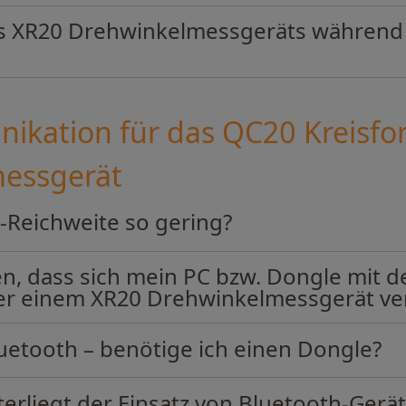
des XR20 Drehwinkelmessgeräts währen
ikation für das QC20 Kreisf
essgerät
-Reichweite so gering?
len, dass sich mein PC bzw. Dongle mit
r einem XR20 Drehwinkelmessgerät ver
uetooth – benötige ich einen Dongle?
rliegt der Einsatz von Bluetooth-Gerä