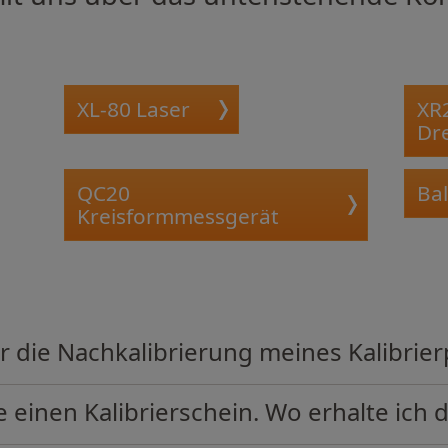
XL-80 Laser
XR
Dr
QC20
Bal
Kreisformmessgerät
ür die Nachkalibrierung meines Kalibri
 einen Kalibrierschein. Wo erhalte ich 