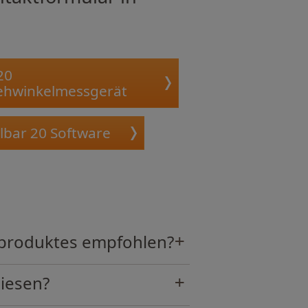
20
ehwinkelmessgerät
lbar 20 Software
erproduktes empfohlen?
diesen?