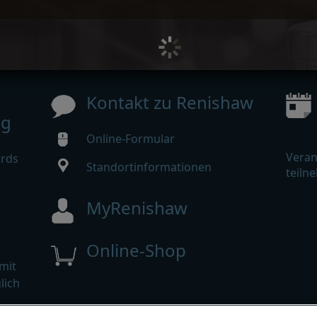
Kontakt zu Renishaw
ng
Online-Formular
Veran
ards
Standortinformationen
teiln
MyRenishaw
Online-Shop
mit
lich