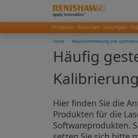
Produkte
Branchen
Lösungen
Su
Home
-
Maschinenmessung und -optimier
Häufig geste
Kalibrierun
Hier finden Sie die A
Produkten für die La
Softwareprodukten. So
setzen Sie sich bitte