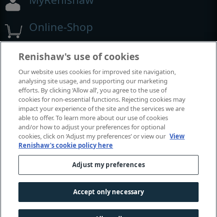
Online-Shop
Renishaw's use of cookies
Ausstellungen und Konferenzen
Our website uses cookies for improved site navigation,
analysing site usage, and supporting our marketing
Veranstaltungen, an denen wir teilnehmen
efforts. By clicking ‘Allow all’, you agree to the use of
cookies for non-essential functions. Rejecting cookies may
impact your experience of the site and the services we are
able to offer. To learn more about our use of cookies
and/or how to adjust your preferences for optional
cookies, click on ‘Adjust my preferences’ or view our
View
Renishaw's cookie policy here
Adjust my preferences
© 2001-2026 Renishaw plc. Alle Rechte vorbehalten.
Accept only necessary
Kontaktieren Sie uns
|
Rechtliche Hinweise und Compliance
|
Zugänglichkeit
|
Datenschutz
|
Leitfaden - Cookies
|