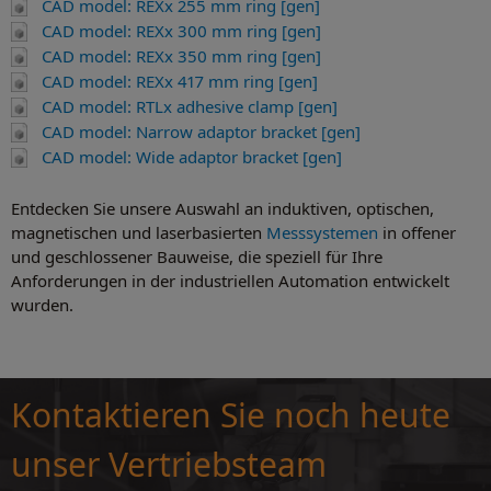
CAD model: REXx 255 mm ring [gen]
CAD model: REXx 300 mm ring [gen]
CAD model: REXx 350 mm ring [gen]
CAD model: REXx 417 mm ring [gen]
CAD model: RTLx adhesive clamp [gen]
CAD model: Narrow adaptor bracket [gen]
CAD model: Wide adaptor bracket [gen]
Entdecken Sie unsere Auswahl an induktiven, optischen,
magnetischen und laserbasierten
Messsystemen
in offener
und geschlossener Bauweise, die speziell für Ihre
Anforderungen in der industriellen Automation entwickelt
wurden.
Kontaktieren Sie noch heute
unser Vertriebsteam