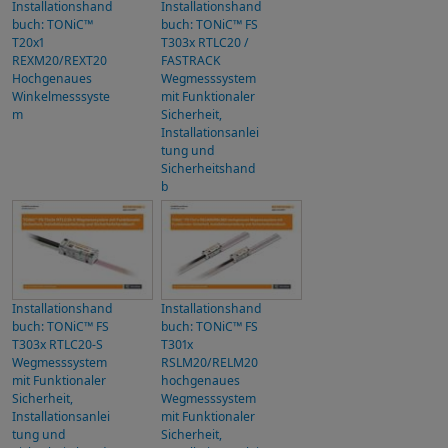
Installationshand
Installationshand
buch: TONiC™
buch: TONiC™ FS
T20x1
T303x RTLC20 /
REXM20/REXT20
FASTRACK
Hochgenaues
Wegmesssystem
Winkelmesssyste
mit Funktionaler
m
Sicherheit,
Installationsanlei
tung und
Sicherheitshand
b
Installationshand
Installationshand
buch: TONiC™ FS
buch: TONiC™ FS
T303x RTLC20-S
T301x
Wegmesssystem
RSLM20/RELM20
mit Funktionaler
hochgenaues
Sicherheit,
Wegmesssystem
Installationsanlei
mit Funktionaler
tung und
Sicherheit,