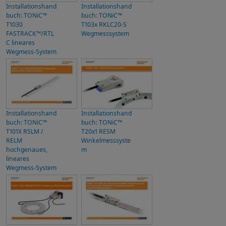
Installationshand
Installationshand
buch: TONiC™
buch: TONiC™
T1030
T103x RKLC20-S
FASTRACK™/RTL
Wegmesssystem
C lineares
Wegmess-System
Installationshand
Installationshand
buch: TONiC™
buch: TONiC™
T101X RSLM /
T20x1 RESM
RELM
Winkelmesssyste
hochgenaues,
m
lineares
Wegmess-System