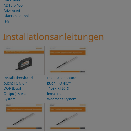
Data sheet:
ADTpro-100
Advanced
Diagnostic Tool
[en]
Installationsanleitungen
Installationshand
Installationshand
buch: TONiC™
buch: TONiC™
DOP (Dual
T103x RTLC-S
Output) Mess-
lineares
System
Wegmess-System