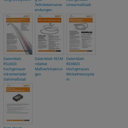
Teilrotationsanw
Linearmaßstab
endungen
Datenblatt:
Datenblatt: RESM
Datenblatt:
RSLM20
rotative
REXM20
hochgenauer
Maßverkörperun
Hochgenaues
inkrementaler
gen
Winkelmesssyste
Stahlmaßstab
m