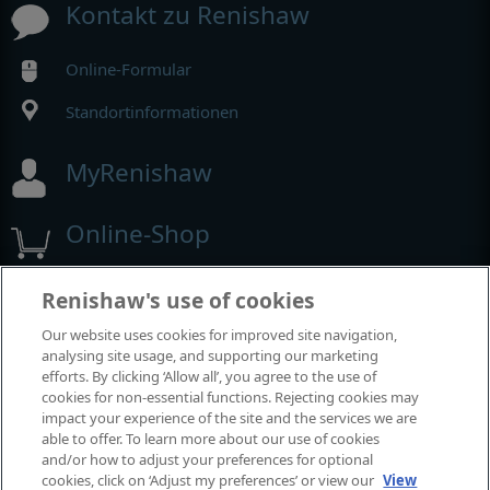
Kontakt zu Renishaw
Online-Formular
Standortinformationen
MyRenishaw
Online-Shop
Renishaw's use of cookies
Ausstellungen und Konferenzen
Our website uses cookies for improved site navigation,
analysing site usage, and supporting our marketing
Veranstaltungen, an denen wir teilnehmen
efforts. By clicking ‘Allow all’, you agree to the use of
cookies for non-essential functions. Rejecting cookies may
impact your experience of the site and the services we are
able to offer. To learn more about our use of cookies
and/or how to adjust your preferences for optional
cookies, click on ‘Adjust my preferences’ or view our
View