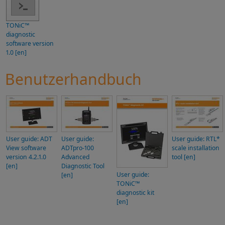
TONiC™
diagnostic
software version
1.0 [en]
Benutzerhandbuch
User guide: ADT
User guide:
User guide: RTL*
View software
ADTpro-100
scale installation
version 4.2.1.0
Advanced
tool [en]
[en]
Diagnostic Tool
User guide:
[en]
TONiC™
diagnostic kit
[en]