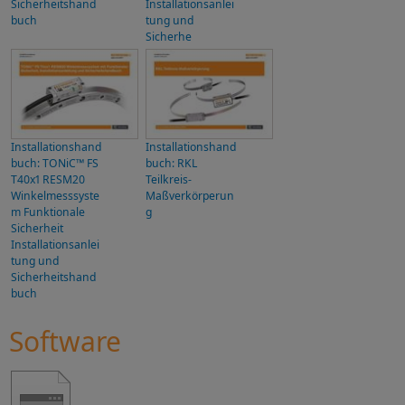
Sicherheitshand
Installationsanlei
buch
tung und
Sicherhe
Installationshand
Installationshand
buch: TONiC™ FS
buch: RKL
T40x1 RESM20
Teilkreis-
Winkelmesssyste
Maßverkörperun
m Funktionale
g
Sicherheit
Installationsanlei
tung und
Sicherheitshand
buch
Software