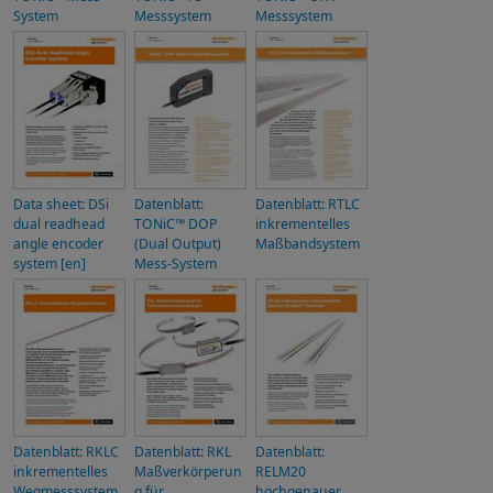
System
Messsystem
Messsystem
Data sheet: DSi
Datenblatt:
Datenblatt: RTLC
dual readhead
TONiC™ DOP
inkrementelles
angle encoder
(Dual Output)
Maßbandsystem
system [en]
Mess-System
Datenblatt: RKLC
Datenblatt: RKL
Datenblatt:
inkrementelles
Maßverkörperun
RELM20
Wegmesssystem
g für
hochgenauer