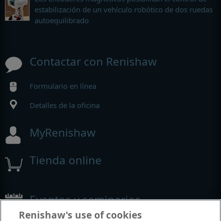
estabilización de un vehículo robótico de dos ruedas
autoequilibrado
Contactar con Renishaw
Formulario en línea
Detalles de la oficina
MyRenishaw
Tienda online
Eventos y seminarios
Renishaw's use of cookies