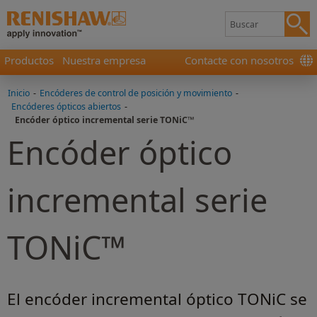
Productos
Nuestra empresa
Contacte con nosotros
Inicio
-
Encóderes de control de posición y movimiento
-
Encóderes ópticos abiertos
-
Encóder óptico incremental serie TONiC™
Encóder óptico
incremental serie
TONiC™
El encóder incremental óptico TONiC se