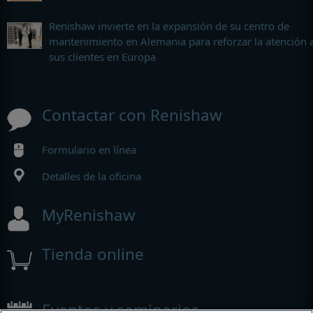
Renishaw invierte en la expansión de su centro de
mantenimiento en Alemania para reforzar la atención 
sus clientes en Europa
Contactar con Renishaw
Formulario en línea
Detalles de la oficina
MyRenishaw
Tienda online
Eventos y seminarios