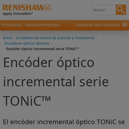
Productos
Nuestra empresa
Contacte con nosotros
Inicio
-
Encóderes de control de posición y movimiento
-
Encóderes ópticos abiertos
-
Encóder óptico incremental serie TONiC™
Encóder óptico
incremental serie
TONiC™
El encóder incremental óptico TONiC se