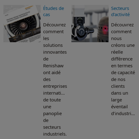
Financement d’actifs
Études de
Secteurs
cas
d’activité
Découvrez
Découvrez
comment
comment
les
nous
solutions
créons une
innovantes
réelle
de
différence
Renishaw
en termes
ont aidé
de capacité
des
de nos
entreprises
clients
internationales
dans un
de toute
large
une
éventail
panoplie
d’industries.
de
secteurs
industriels.