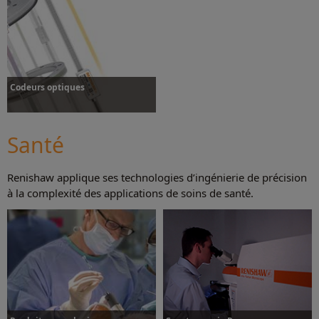
Plus d’informations
Plus d’informations
Codeurs optiques
Santé
Renishaw applique ses technologies d’ingénierie de précision
Plus d’informations
à la complexité des applications de soins de santé.