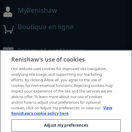
MyRenishaw
Boutique en ligne
Salons et conférences
Renishaw's use of cookies
Événements auxquels nous participons
Our website uses cookies for improved site navigation,
analysing site usage, and supporting our marketing
efforts. By clicking ‘Allow all’, you agree to the use of
cookies for non-essential functions. Rejecting cookies may
impact your experience of the site and the services we are
able to offer. To learn more about our use of cookies
and/or how to adjust your preferences for optional
cookies, click on ‘Adjust my preferences’ or view our
View
Renishaw's cookie policy here
Adjust my preferences
© 2001-2026 Renishaw plc. Tous droits réservés.