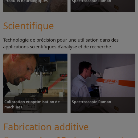
Produits neurologiques
Spectroscopie Raman
Scientifique
Technologie de précision pour une utilisation dans des
Plus d’informations
Plus d’informations
applications scientifiques d’analyse et de recherche.
Calibration et optimisation de
Spectroscopie Raman
machines
Fabrication additive