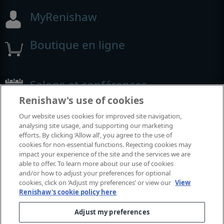
MyRenishaw
Boutique en ligne
Salons et conférences
Renishaw's use of cookies
Événements auxquels nous participons
Our website uses cookies for improved site navigation,
analysing site usage, and supporting our marketing
efforts. By clicking ‘Allow all’, you agree to the use of
cookies for non-essential functions. Rejecting cookies may
impact your experience of the site and the services we are
able to offer. To learn more about our use of cookies
and/or how to adjust your preferences for optional
cookies, click on ‘Adjust my preferences’ or view our
View
Renishaw's cookie policy here
Adjust my preferences
© 2001-2026 Renishaw plc. Tous droits réservés.
Contactez-nous
|
Juridique et conformité
|
Accessibilité
|