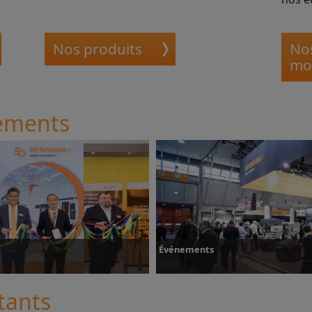
Nos produits
Nos
mo
nements
Événements
tants