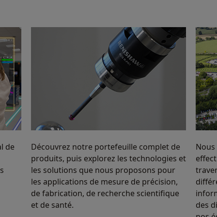
l de
Découvrez notre portefeuille complet de
Nous 
produits, puis explorez les technologies et
effec
ls
les solutions que nous proposons pour
trave
les applications de mesure de précision,
diffé
de fabrication, de recherche scientifique
infor
et de santé.
des d
nos é