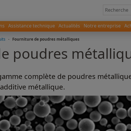
ons
Assistance technique
Actualités
Notre entreprise
Ac
its
-
Fourniture de poudres métalliques
de poudres métalliq
amme complète de poudres métalliques 
additive métallique.