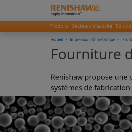
Produits
Secteurs d’activité
Soluti
Accueil
-
Impression 3D métallique
-
Produ
Fourniture 
Renishaw propose une g
systèmes de fabrication 