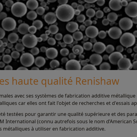
es haute qualité Renishaw
males avec ses systèmes de fabrication additive métalliq
iques car elles ont fait l'objet de recherches et d'essais a
té testées pour garantir une qualité supérieure et des para
TM International (connu autrefois sous le nom d’American So
étalliques à utiliser en fabrication additive.