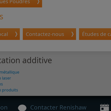
ques Poudres
s
ocal
Contactez-nous
Études de c
ation additive
 métallique
 laser
es
x produits
ion
Contacter Renishaw