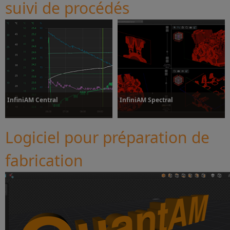
suivi de procédés
InfiniAM Central
InfiniAM Spectral
Logiciel pour préparation de
fabrication
Plus d’informations
Plus d’informations