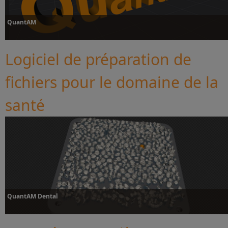
QuantAM
Logiciel de préparation de
fichiers pour le domaine de la
Plus d’informations
santé
QuantAM Dental