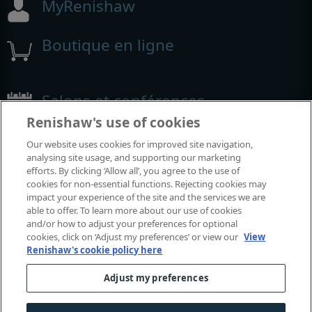
MyRenishaw
Boutique en ligne
Salons et conférences
Renishaw's use of cookies
Événements auxquels nous participons
Our website uses cookies for improved site navigation,
analysing site usage, and supporting our marketing
efforts. By clicking ‘Allow all’, you agree to the use of
cookies for non-essential functions. Rejecting cookies may
impact your experience of the site and the services we are
able to offer. To learn more about our use of cookies
and/or how to adjust your preferences for optional
cookies, click on ‘Adjust my preferences’ or view our
View
Renishaw's cookie policy here
Adjust my preferences
© 2001-2026 Renishaw plc. Tous droits réservés.
Contactez-nous
|
Juridique et conformité
|
Accessibilité
|
Confidentialité
|
Guide sur les cookies
|