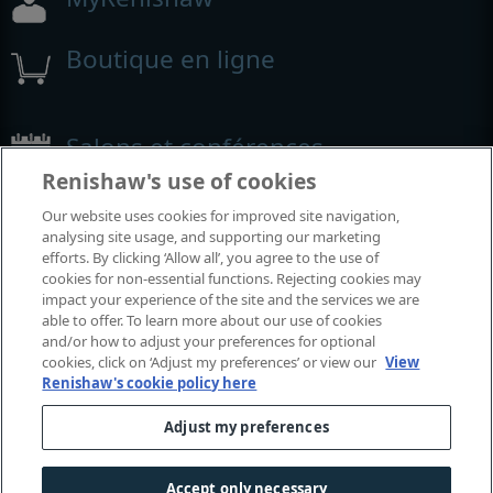
Boutique en ligne
Salons et conférences
Renishaw's use of cookies
Événements auxquels nous participons
Our website uses cookies for improved site navigation,
analysing site usage, and supporting our marketing
efforts. By clicking ‘Allow all’, you agree to the use of
cookies for non-essential functions. Rejecting cookies may
impact your experience of the site and the services we are
able to offer. To learn more about our use of cookies
and/or how to adjust your preferences for optional
cookies, click on ‘Adjust my preferences’ or view our
View
Renishaw's cookie policy here
Adjust my preferences
© 2001-2026 Renishaw plc. Tous droits réservés.
Contactez-nous
|
Juridique et conformité
|
Accessibilité
|
Confidentialité
|
Guide sur les cookies
|
Accept only necessary