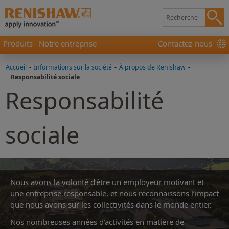
Produits
Notre entreprise
Contactez-nous
Accueil
-
Informations sur la société
-
À propos de Renishaw
-
Responsabilité sociale
Responsabilité
sociale
Nous avons la volonté d’être un employeur motivant et
une entreprise responsable, et nous reconnaissons l’impact
que nous avons sur les collectivités dans le monde entier.
Nos nombreuses années d’activités en matière de