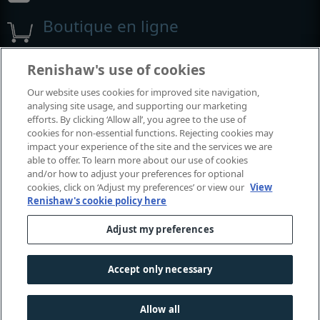
Boutique en ligne
Renishaw's use of cookies
Salons et conférences
Our website uses cookies for improved site navigation,
analysing site usage, and supporting our marketing
Événements auxquels nous participons
efforts. By clicking ‘Allow all’, you agree to the use of
cookies for non-essential functions. Rejecting cookies may
impact your experience of the site and the services we are
able to offer. To learn more about our use of cookies
and/or how to adjust your preferences for optional
cookies, click on ‘Adjust my preferences’ or view our
View
Renishaw's cookie policy here
Adjust my preferences
© 2001-2026 Renishaw plc. Tous droits réservés.
Accept only necessary
Contactez-nous
|
Juridique et conformité
|
Accessibilité
|
Confidentialité
|
Guide sur les cookies
|
Allow all
Avis linguistique relatif aux genres