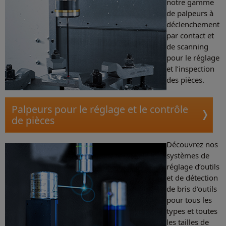
notre gamme
de palpeurs à
déclenchement
par contact et
de scanning
pour le réglage
et l’inspection
des pièces.
Palpeurs pour le réglage et le contrôle
de pièces
Découvrez nos
systèmes de
réglage d’outils
et de détection
de bris d’outils
pour tous les
types et toutes
les tailles de