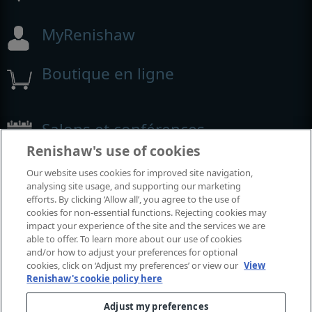
MyRenishaw
Boutique en ligne
Salons et conférences
Renishaw's use of cookies
Événements auxquels nous participons
Our website uses cookies for improved site navigation,
analysing site usage, and supporting our marketing
efforts. By clicking ‘Allow all’, you agree to the use of
cookies for non-essential functions. Rejecting cookies may
impact your experience of the site and the services we are
able to offer. To learn more about our use of cookies
and/or how to adjust your preferences for optional
cookies, click on ‘Adjust my preferences’ or view our
View
Renishaw's cookie policy here
Adjust my preferences
© 2001-2026 Renishaw plc. Tous droits réservés.