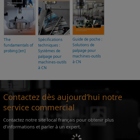
Guide de poche :
The
Spécifications
Solutions de
fundamentals of
techniques :
palpage pour
probing [en]
Systèmes de
machines-outils
palpage pour
à CN
machines-outils
à CN
Contactez dès aujourd’hui notre
service commercial
Contactez notre site local français pour obtenir plus
d’informations et parler à un expert.