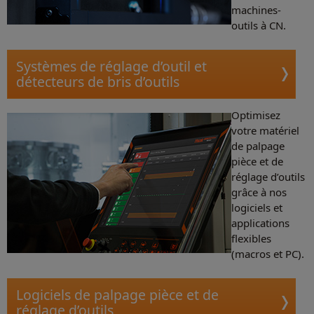
machines-
outils à CN.
Systèmes de réglage d’outil et
détecteurs de bris d’outils
Optimisez
votre matériel
de palpage
pièce et de
réglage d’outils
grâce à nos
logiciels et
applications
flexibles
(macros et PC).
Logiciels de palpage pièce et de
réglage d’outils