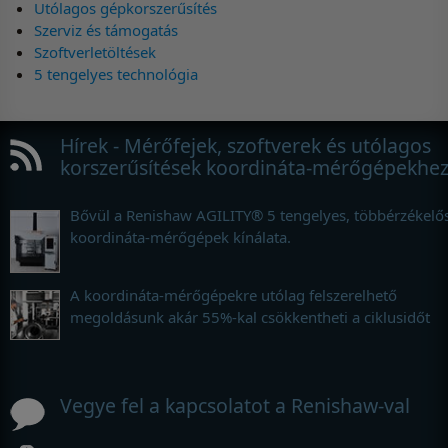
Utólagos gépkorszerűsítés
Szerviz és támogatás
Szoftverletöltések
5 tengelyes technológia
Hírek - Mérőfejek, szoftverek és utólagos
korszerűsítések koordináta-mérőgépekhe
Bővül a Renishaw AGILITY® 5 tengelyes, többérzékelő
koordináta-mérőgépek kínálata.
A koordináta-mérőgépekre utólag felszerelhető
megoldásunk akár 55%-kal csökkentheti a ciklusidőt
Vegye fel a kapcsolatot a Renishaw-val