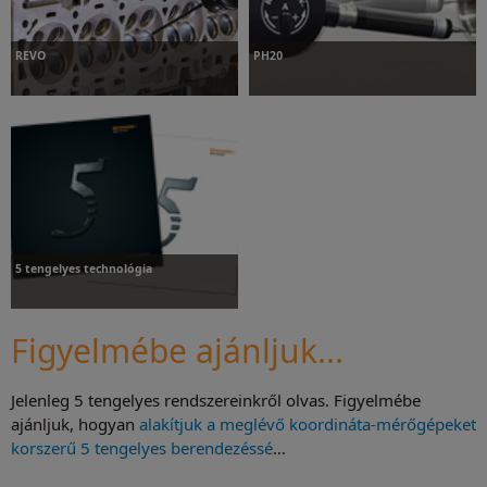
REVO
PH20
REVO
PH20
5 tengelyes technológia
Figyelmébe ajánljuk...
Jelenleg 5 tengelyes rendszereinkről olvas. Figyelmébe
5 tengelyes technológia
ajánljuk, hogyan
alakítjuk a meglévő koordináta-mérőgépeket
korszerű 5 tengelyes berendezéssé
…