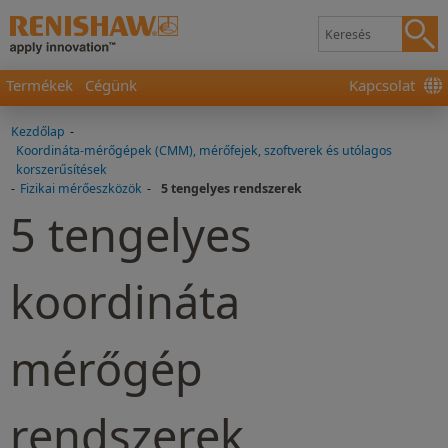
Termékek
Cégünk
Kapcsolat
Kezdőlap
-
Koordináta-mérőgépek (CMM), mérőfejek, szoftverek és utólagos
korszerűsítések
-
Fizikai mérőeszközök
-
5 tengelyes rendszerek
5 tengelyes
koordináta
mérőgép
rendszerek