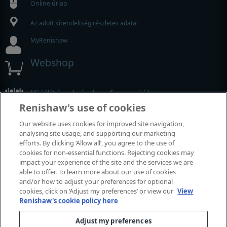
Online űrlap
Az adott kirendeltség részletes adatai
MyRenishaw
Webshop
Kiállítások és konferenciák
Renishaw's use of cookies
Rendezvények, amelyeken részt veszünk
Our website uses cookies for improved site navigation,
analysing site usage, and supporting our marketing
efforts. By clicking ‘Allow all’, you agree to the use of
cookies for non-essential functions. Rejecting cookies may
impact your experience of the site and the services we are
able to offer. To learn more about our use of cookies
and/or how to adjust your preferences for optional
cookies, click on ‘Adjust my preferences’ or view our
View
Renishaw's cookie policy here
Adjust my preferences