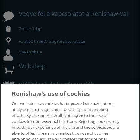
Vegye fel a kapcsolatot a Renishaw-val
Online űrlap
Az adott kirendeltség részletes adatai
MyRenishaw
Webshop
Kiállítások és konferenciák
Renishaw's use of cookies
Rendezvények, amelyeken részt veszünk
Our website uses cookies for improved site navigation,
analysing site usage, and supporting our marketing
efforts. By clicking ‘Allow all’, you agree to the use of
cookies for non-essential functions. Rejecting cookies may
impact your experience of the site and the services we are
able to offer. To learn more about our use of cookies
and/or how to adjust your preferences for optional