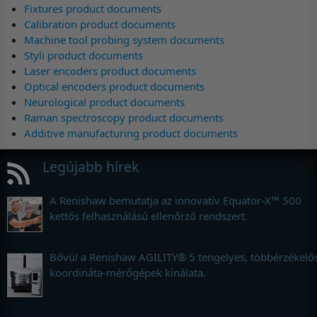
Fixtures product documents
Calibration product documents
Machine tool probing system documents
Styli product documents
Laser encoders product documents
Optical encoders product documents
Neurological product documents
Raman spectroscopy product documents
Additive manufacturing product documents
Legújabb hírek
A Renishaw bemutatja az innovatív Equator-X™ 500
kettős felhasználású ellenőrző rendszert.
Bővül a Renishaw AGILITY® 5 tengelyes, többérzékelő
koordináta-mérőgépek kínálata.