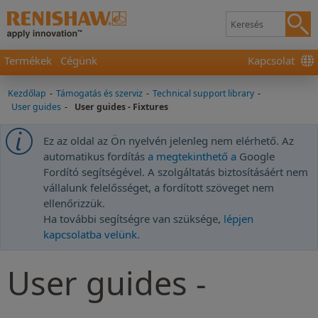
Termékek
Cégünk
Kapcsolat
Kezdőlap
-
Támogatás és szerviz
-
Technical support library
-
User guides
-
User guides - Fixtures
Ez az oldal az Ön nyelvén jelenleg nem elérhető. Az
automatikus fordítás
a megtekinthető a
Google
Fordító segítségével. A szolgáltatás biztosításáért nem
vállalunk felelősséget, a fordított szöveget nem
ellenőrizzük.
Ha további segítségre van szüksége,
lépjen
kapcsolatba velünk
.
User guides -