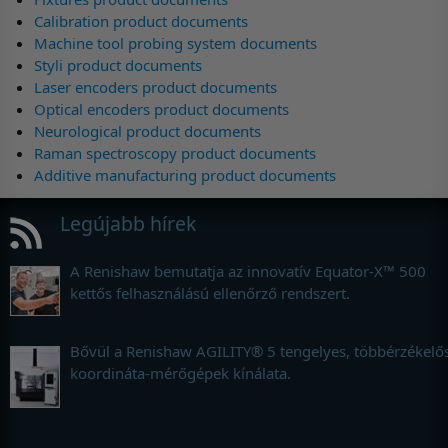
Calibration product documents
Machine tool probing system documents
Styli product documents
Laser encoders product documents
Optical encoders product documents
Neurological product documents
Raman spectroscopy product documents
Additive manufacturing product documents
Legújabb hírek
A Renishaw bemutatja az innovatív Equator-X™ 500
kettős felhasználású ellenőrző rendszert.
Bővül a Renishaw AGILITY® 5 tengelyes, többérzékelő
koordináta-mérőgépek kínálata.