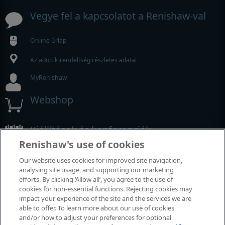
Vegye fel a kapcsolatot a Renishaw-val
Online űrlap
Az adott kirendeltség részletes adatai
MyRenishaw
Webshop
Kiállítások és konferenciák
Renishaw's use of cookies
Rendezvények, amelyeken részt veszünk
Our website uses cookies for improved site navigation,
analysing site usage, and supporting our marketing
efforts. By clicking ‘Allow all’, you agree to the use of
cookies for non-essential functions. Rejecting cookies may
impact your experience of the site and the services we are
able to offer. To learn more about our use of cookies
and/or how to adjust your preferences for optional