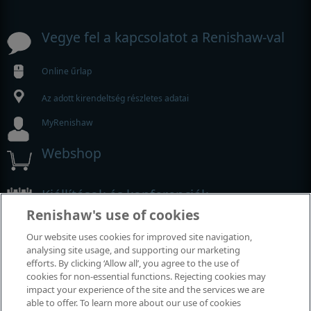
Vegye fel a kapcsolatot a Renishaw-val
Online űrlap
Az adott kirendeltség részletes adatai
MyRenishaw
Webshop
Kiállítások és konferenciák
Renishaw's use of cookies
Rendezvények, amelyeken részt veszünk
Our website uses cookies for improved site navigation,
analysing site usage, and supporting our marketing
efforts. By clicking ‘Allow all’, you agree to the use of
cookies for non-essential functions. Rejecting cookies may
impact your experience of the site and the services we are
able to offer. To learn more about our use of cookies