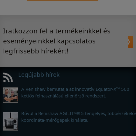
Iratkozzon fel a termékeinkkel és
eseményeinkkel kapcsolatos
legfrissebb hírekért!
Legújabb hírek
A Renishaw bemutatja az innovatív Equator-X™ 500
kettős felhasználású ellenőrző rendszert.
Bővül a Renishaw AGILITY® 5 tengelyes, többérzékelő
koordináta-mérőgépek kínálata.