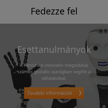
Fedezze fel
Esettanulmányok
A Renishaw innovatív megoldásai
számos globális iparágban segítik a
vállalatokat.
További információk