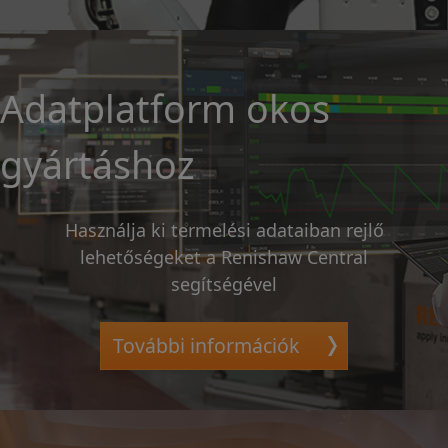
Adatplatform okos
gyártáshoz
Használja ki termelési adataiban rejlő
lehetőségeket a Renishaw Central
segítségével
További információk