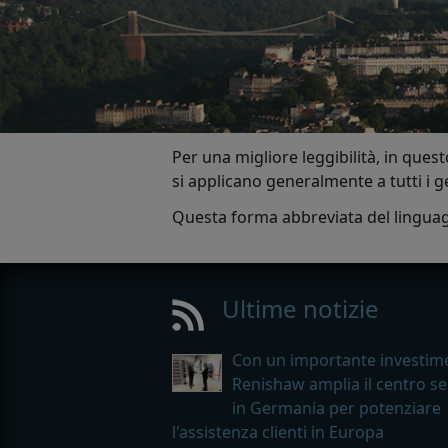
Per una migliore leggibilità, in quest
si applicano generalmente a tutti i g
Questa forma abbreviata del linguagg
Ultime notizie
Con un importante investim
Renishaw amplia il centro se
in Germania per potenziare
l'assistenza clienti in Europa