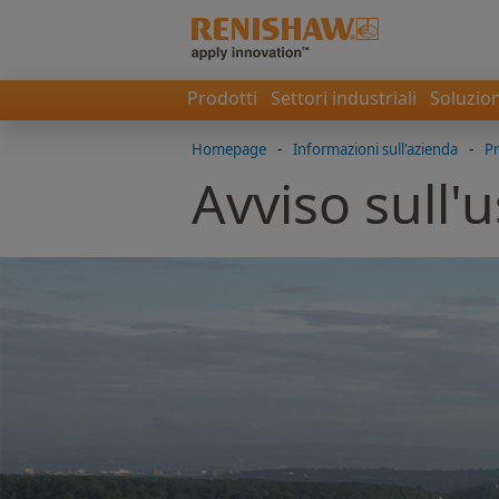
Prodotti
Settori industriali
Soluzion
Homepage
-
Informazioni sull'azienda
-
Pr
Avviso sull'