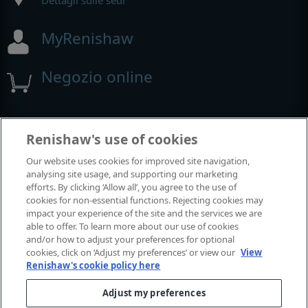
MyRenishaw
Negozio online
Fiere e conferenze
Renishaw's use of cookies
Our website uses cookies for improved site navigation,
Renishaw partecipa a questi eventi
analysing site usage, and supporting our marketing
efforts. By clicking ‘Allow all’, you agree to the use of
cookies for non-essential functions. Rejecting cookies may
impact your experience of the site and the services we are
able to offer. To learn more about our use of cookies
and/or how to adjust your preferences for optional
cookies, click on ‘Adjust my preferences’ or view our
View
Renishaw's cookie policy here
Adjust my preferences