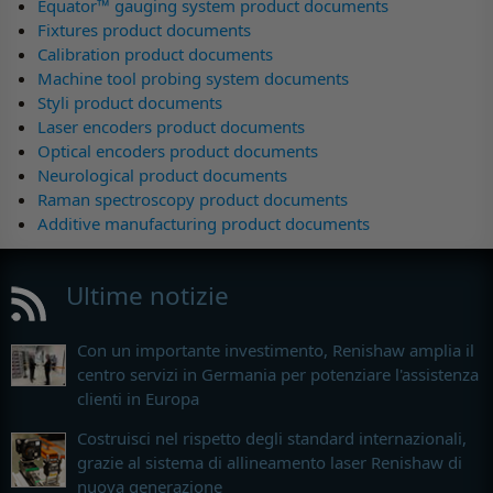
Equator™ gauging system product documents
Fixtures product documents
Calibration product documents
Machine tool probing system documents
Styli product documents
Laser encoders product documents
Optical encoders product documents
Neurological product documents
Raman spectroscopy product documents
Additive manufacturing product documents
Ultime notizie
Con un importante investimento, Renishaw amplia il
centro servizi in Germania per potenziare l'assistenza
clienti in Europa
Costruisci nel rispetto degli standard internazionali,
grazie al sistema di allineamento laser Renishaw di
nuova generazione