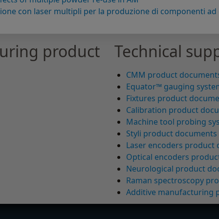
zione con laser multipli per la produzione di componenti ad el
uring product
Technical supp
CMM product document
Equator™ gauging syste
Fixtures product docum
Calibration product doc
Machine tool probing s
Styli product documents
Laser encoders product
Optical encoders produ
Neurological product d
Raman spectroscopy pr
Additive manufacturing