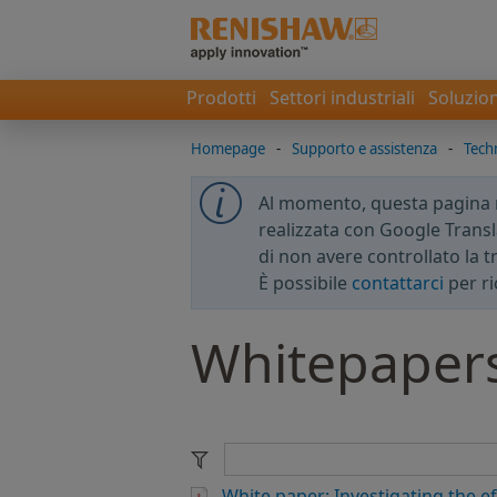
Prodotti
Settori industriali
Soluzion
Homepage
-
Supporto e assistenza
-
Techn
Al momento, questa pagina no
realizzata con Google Transla
di non avere controllato la 
È possibile
contattarci
per ri
Whitepapers
White paper: Investigating the e