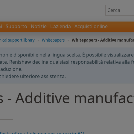
i
Supporto
Notizie
L'azienda
Acquisti online
ical support library
-
Whitepapers
-
Whitepapers - Additive manufa
n è disponibile nella lingua scelta. È possibile visualizzar
te. Renishaw declina qualsiasi responsabilità relativa alla fo
traduzione.
chiedere ulteriore assistenza.
 - Additive manufac
ffects of multiple powder re-use in AM