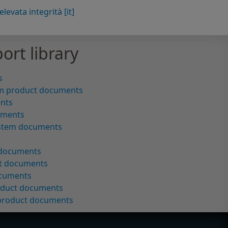
evata integrità [it]
ort library
s
m product documents
ents
uments
ystem documents
 documents
ct documents
ocuments
oduct documents
 product documents