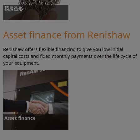
積層造形
開発および量産用のパーツ製造を実現する積
層造形システム
Asset finance from Renishaw
Renishaw offers flexible financing to give you low initial
詳細について
capital costs and fixed monthly payments over the life cycle of
your equipment.
Asset finance
Asset finance allows your business to
maintain flexibility so you can be
responsive when needs change.