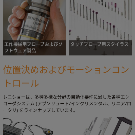
ジュラ式フィクスチャとカスタムフィクスチ
各種機械の位置決め精度を評価するキャリブ
ャ
レーション製品および試験製品
詳細について
詳細について
工作機械用プローブおよびソ
タッチプローブ用スタイラス
フトウェア製品
接触点で正確な測定データを取得するために
使用する、プローブ用スタイラス
CNC 金属切削用工作機械向けセンサーとソ
位置決めおよびモーションコン
フトウェア
トロール
詳細について
詳細について
レニショーは、多種多様な分野の自動化要件に適した各種エン
コーダシステム (アブソリュート/インクリメンタル、リニア/ロ
ータリ) をラインナップしています。