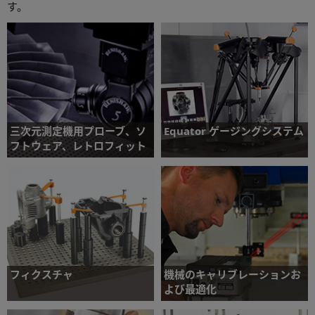
す。
三次元測定機用プローブ、ソ
Equator ゲージングシステム
フトウェア、レトロフィット
処理量の拡大とスクラップ率の低減を実現す
る汎用測定技術
パーツの高精度測定を可能にする三次元測定
機用センサー、ソフトウェアや制御システム
詳細について
詳細について
フィクスチャ
機械のキャリブレーションお
よび最適化
寸法検査のためにパーツを固定するためのモ