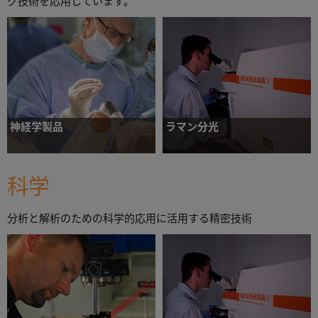
グ技術を応用しています。
神経学製品
ラマン分光
インプラント用デバイスの正確な配置によ
物質の非破壊方式の化学解析と画像処理のた
る、手術時間の短縮と治療成果の向上。
めの、研究グレードの inVia ラマンマイクロ
スコープ
科学
分析と解析のための科学的応用に活用する精密技術
詳細について
詳細について