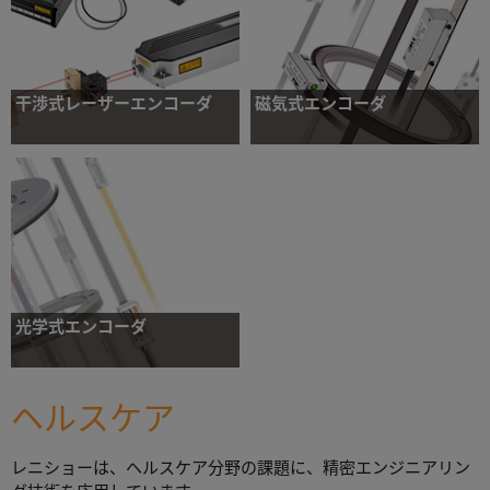
干渉式レーザーエンコーダ
磁気式エンコーダ
各種要件に対応できる OEM 向けの干渉計を
過酷な環境向けの頑丈なエンコーダ。インク
使用したレーザーエンコーダ
リメンタル方式とアブソリュート方式の両方
をラインナップしています。
詳細について
詳細について
光学式エンコーダ
高性能な、アブソリュートおよびインクリメ
ンタル方式の各種リニアおよびロータリシス
テム。メンテナンスをほぼしなくても高い信
ヘルスケア
頼性を維持します。
レニショーは、ヘルスケア分野の課題に、精密エンジニアリン
詳細について