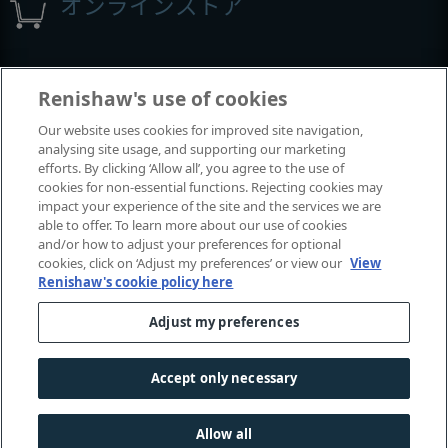
オンラインストア
イベントとウェビナー
Renishaw's use of cookies
Our website uses cookies for improved site navigation,
レニショーの出展イベント
analysing site usage, and supporting our marketing
efforts. By clicking ‘Allow all’, you agree to the use of
cookies for non-essential functions. Rejecting cookies may
impact your experience of the site and the services we are
able to offer. To learn more about our use of cookies
and/or how to adjust your preferences for optional
cookies, click on ‘Adjust my preferences’ or view our
View
Renishaw's cookie policy here
Adjust my preferences
© 2001-2026 Renishaw plc.
無断転用禁止。
|
|
|
お問い合わせ
法令およびコンプライアンス
ユーザー補助
Accept only necessary
|
プライバシー
Cookie
に関するガイド
Allow all