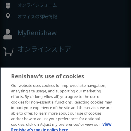
オンラインフォーム
オフィスの詳細情報
MyRenishaw
オンラインストア
イベントとウェビナー
Renishaw's use of cookies
Our website uses cookies for improved site navigation,
レニショーの出展イベント
analysing site usage, and supporting our marketing
efforts. By clicking ‘Allow all’, you agree to the use of
cookies for non-essential functions. Rejecting cookies may
impact your experience of the site and the services we are
able to offer. To learn more about our use of cookies
and/or how to adjust your preferences for optional
cookies, click on ‘Adjust my preferences’ or view our
View
Renishaw's cookie policy here