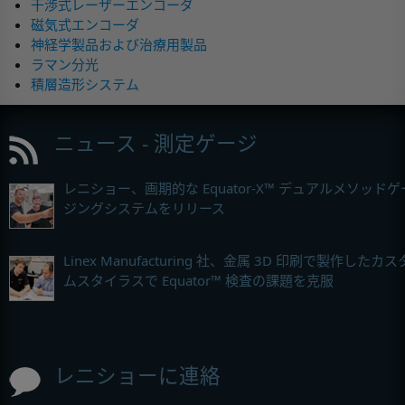
干渉式レーザーエンコーダ
磁気式エンコーダ
神経学製品および治療用製品
ラマン分光
積層造形システム
ニュース - 測定ゲージ
レニショー、画期的な Equator-X™ デュアルメソッドゲ
ジングシステムをリリース
Linex Manufacturing 社、金属 3D 印刷で製作したカス
ムスタイラスで Equator™ 検査の課題を克服
レニショーに連絡