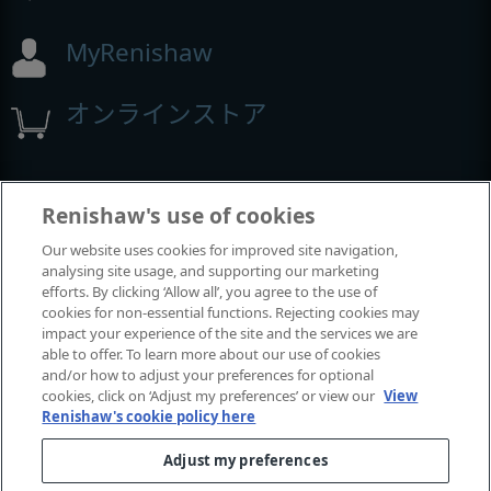
MyRenishaw
オンラインストア
イベントとウェビナー
Renishaw's use of cookies
Our website uses cookies for improved site navigation,
レニショーの出展イベント
analysing site usage, and supporting our marketing
efforts. By clicking ‘Allow all’, you agree to the use of
cookies for non-essential functions. Rejecting cookies may
impact your experience of the site and the services we are
able to offer. To learn more about our use of cookies
and/or how to adjust your preferences for optional
cookies, click on ‘Adjust my preferences’ or view our
View
Renishaw's cookie policy here
Adjust my preferences
© 2001-2026 Renishaw plc.
無断転用禁止。