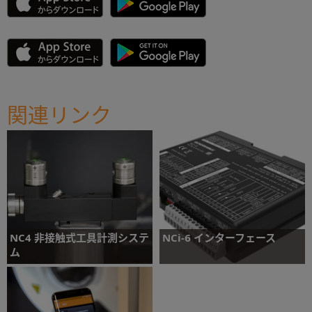
関連リンク
NC4 非接触式工具計測システ
NCi-6 インターフェース
ム
NC4 からの信号を CNC 工作機械コントロ
ーラへの伝送用に、電圧フリーのソリッドス
どんなサイズのマシニングセンターにでも使
テートリレー (SSR) 出力に変換するインター
用できる、高精度・高速非接触式工具計測/
フェース
工具折損検出システム