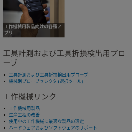
NC4 非接触式工具計測システム
NCi-6 インターフェース
工作機械用製品向けの各種ア
プリ
レニショーシステムの簡単な取付け、設定、
使用、さらにはメンテナンスを実現するため
工具計測および工具折損検出用プロ
の工作機械用アプリケーション
ーブ
工作機械用製品向けの各種アプ
リ
工具計測および工具折損検出用プローブ
機械別プローブセレクタ (選択ツール)
工作機械リンク
工作機械用製品
生産工程の改善
使用中の工作機械に最適な製品の選定
ハードウェアおよびソフトウェアのサポート