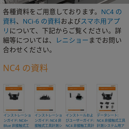
各種資料をご用意しております。
NC4 の
資料
、
NCi-6 の資料
および
スマホ用アプ
リ
について、下記からご覧ください。詳
細等については、
レニショー
までお問い
合わせください。
NC4 の資料
インストレーショ
インストレーショ
インストールおよ
データシート:
ンガイド: NC4+
ンガイド: NC4 非
びユーザーガイド:
NC4 非接触式工具
Blue 非接触式工
接触式工具計測シ
NC4 非接触工具計
計測システム用ア