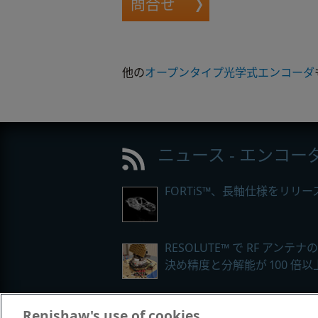
問合せ
他の
オープンタイプ光学式エンコーダ
ニュース - エンコー
FORTiS™、長軸仕様をリリー
RESOLUTE™ で RF アンテナ
決め精度と分解能が 100 倍
Renishaw's use of cookies