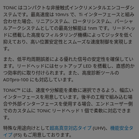
TONiC はコンパクトな非接触式インクリメンタルエンコーダシ
ステムです。最高速度は 10m/s で、Ti インターフェースと組み
合わせた場合、リニアシステム、ロータリシステム、パーシャ
ルアークシステムとしての最高分解能は 1nm です。リードヘッ
ドに搭載した高度なフィルタリング機構によってジッタを低く
抑えており、高い位置安定性とスムーズな速度制御を実現しま
す。
また、低平均周期誤差による優れた信号の安定性を確保してい
ます。リードヘッドにはセットアップ LED を搭載し、直感的か
つ効率的に取り付けられます。また、高度診断ツールの
ADTpro-100 にも対応しています。
TONiC™ には、速度や分解能を柔軟に選択できるよう、幅広い
インターフェースを用意しています。後半の工程で組み込む場
合や外部インターフェースを使用する場合、エンドユーザー側
でのカスタムに TONiC リードヘッド 1 個で柔軟に対応できま
す。
特殊な用途向けとして
超高真空対応タイプ
(UHV)、
機能安全タ
イプ
(FS) もご用意しております。