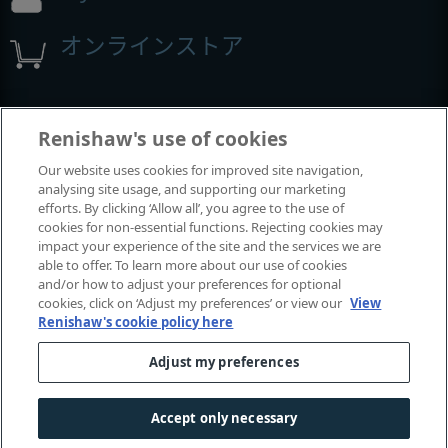
オンラインストア
展示会とコンファレンス
Renishaw's use of cookies
Our website uses cookies for improved site navigation,
レニショーの出展イベント
analysing site usage, and supporting our marketing
efforts. By clicking ‘Allow all’, you agree to the use of
cookies for non-essential functions. Rejecting cookies may
impact your experience of the site and the services we are
able to offer. To learn more about our use of cookies
and/or how to adjust your preferences for optional
cookies, click on ‘Adjust my preferences’ or view our
View
Renishaw's cookie policy here
Adjust my preferences
© 2001-2026 Renishaw plc.
無断転用禁止。
|
|
|
お問い合わせ
法令およびコンプライアンス
ユーザー補助
Accept only necessary
|
プライバシー
Cookie
に関するガイド