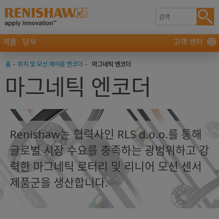
제품
당사
고객 센터
홈
-
위치 및 모션 제어용 엔코더
-
마그네틱 엔코더
마그네틱 엔코더
Renishaw는 협력사인 RLS d.o.o.를 통해
글로벌 시장 수요를 충족하는 광범위하고 강
력한 마그네틱 로터리 및 리니어 모션 센서
제품군을 생산합니다.