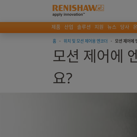
제품
산업
솔루션
지원
뉴스
당사
홈
-
위치 및 모션 제어용 엔코더
-
모션 제어에 
모션 제어에 
요?