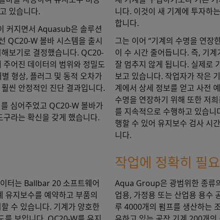
고 있습니다.
니다. 이것이 새 기계에 투자하
합니다.
이 커지면서 Aquasub은 솔루션
선 QC20-W 볼바 시스템을 출시
그는 이어 “기계의 수명을 연장
해보기로 결정했습니다. QC20-
이 수 시간 줄어듭니다. 즉, 기
해 주어진 데이터의 범위와 정밀도
잘 멈추지 않게 됩니다. 실제로 
개별 형상, 플러그 및 동적 오차가
보고 있습니다. 작업자가 작은 
 훨씬 안정적인 진단 결과입니다.
계에서 상세 정보를 얻고 사전 
수명을 연장하기 위해 또한 저희는
뢰를 심어주었고 QC20-W 볼바가
를 지속적으로 수행하고 있습니다
도구라는 확신을 갖게 했습니다.
행할 수 있어 유지보수 검사 시
니다.
작업에 정확히 필요
이터는 Ballbar 20 소프트웨어
Aqua Group은 광범위한 종
기계 유지보수를 예약하고 부품의
업용, 가정용 또는 산업용 용수 
할 수 있습니다. 기계가 양호한
루 4000개의 펌프를 생산하는 
를 보입니다. QC20-W를 유지
유하고 있는 공작 기계 200개의