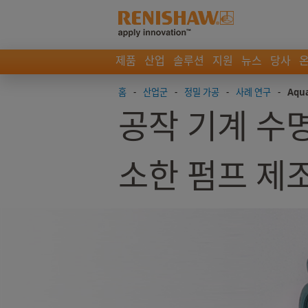
제품
산업
솔루션
지원
뉴스
당사
홈
-
산업군
-
정밀 가공
-
사례 연구
-
Aqu
공작 기계 수명
소한 펌프 제