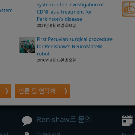
system in the investigation of
ystem
CDNF as a treatment for
Parkinson's disease
2021년 8월 31일 화요일
First Peruvian surgical procedure
for Renishaw’s NeuroMate®
robot
2016년 8월 16일 화요일
언론 팀 연락처
Renishaw로 문의
 첨단
온라인 양식
Ren