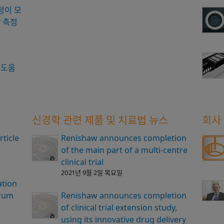
측정이 모
™ 측정
 도움
신경학 관련 제품 및 치료법 뉴스
회사
ticle
Renishaw announces completion
of the main part of a multi-centre
clinical trial
2021년 9월 2일 목요일
ation
trum
Renishaw announces completion
of clinical trial extension study,
using its innovative drug delivery