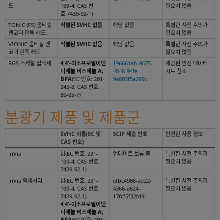
드
100-4; CAS 번
필요치 않음
호:7439-92-1)
TONiC (FS) 옵티컬
식별된 SVHC 없음
해당 없음
특별한 사전 주의가
엔코더 판독 헤드
필요치 않음
VIONiC 옵티컬 엔
식별된 SVHC 없음
해당 없음
특별한 사전 주의가
코더 판독 헤드
필요치 않음
RGS 스케일 접착제
4,4'-이소프로필이덴
196661ab-0675-
제공된 안전 데이터
디페놀 비스페놀 A;
4848-94fe-
시트 참조
BPA
(EC 번호: 201-
9e803f5a209d
245-8; CAS 번호:
80-05-7)
분광기 제품 및 제품군
SVHC 이름(EC 및
SCIP 제출 번호
안전한 사용 정보
CAS 번호)
inVia
납
(EC 번호: 231-
업데이트 보류 중
특별한 사전 주의가
100-4; CAS 번호:
필요치 않음
7439-92-1)
inVia 액세서리
납
(EC 번호: 231-
efbc4908-ad22-
특별한 사전 주의가
100-4; CAS 번호:
4366-a624-
필요치 않음
7439-92-1)
17fcf5f32fd9
4,4'-이소프로필이덴
디페놀 비스페놀 A;
BPA
(EC 번호: 201-