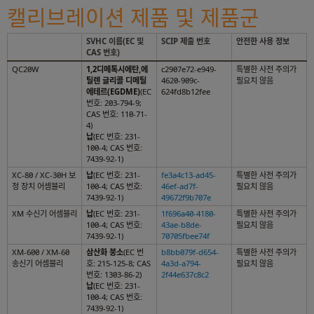
캘리브레이션 제품 및 제품군
SVHC 이름(EC 및
SCIP 제출 번호
안전한 사용 정보
CAS 번호)
QC20W
1,2디메톡시에탄,에
c2907e72-e949-
특별한 사전 주의가
틸렌 글리콜 디메틸
4620-909c-
필요치 않음
에테르(EGDME)
(EC
624fd8b12fee
번호: 203-794-9;
CAS 번호: 110-71-
4)
납
(EC 번호: 231-
100-4; CAS 번호:
7439-92-1)
XC-80 / XC-30H 보
납
(EC 번호: 231-
fe3a4c13-ad45-
특별한 사전 주의가
정 장치 어셈블리
100-4; CAS 번호:
46ef-ad7f-
필요치 않음
7439-92-1)
49672f9b707e
XM 수신기 어셈블리
납
(EC 번호: 231-
1f696a40-4180-
특별한 사전 주의가
100-4; CAS 번호:
43ae-b8de-
필요치 않음
7439-92-1)
70705fbee74f
XM-600 / XM-60
삼산화 붕소
(EC 번
b8bb079f-d654-
특별한 사전 주의가
송신기 어셈블리
호: 215-125-8; CAS
4a3d-a794-
필요치 않음
번호: 1303-86-2)
2f44e637c8c2
납
(EC 번호: 231-
100-4; CAS 번호:
7439-92-1)