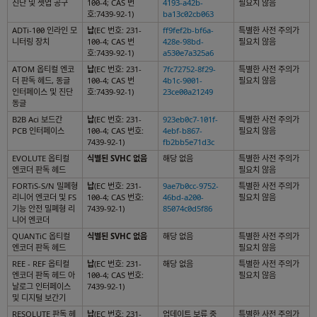
진단 및 셋업 공구
100-4; CAS 번
4193-a42b-
필요치 않음
호:7439-92-1)
ba13c02cb063
ADTi-100 인라인 모
납
(EC 번호: 231-
ff9fef2b-bf6a-
특별한 사전 주의가
니터링 장치
100-4; CAS 번
428e-98bd-
필요치 않음
호:7439-92-1)
a530e7a325a6
ATOM 옵티컬 엔코
납
(EC 번호: 231-
7fc72752-8f29-
특별한 사전 주의가
더 판독 헤드, 동글
100-4; CAS 번
4b1c-9001-
필요치 않음
인터페이스 및 진단
호:7439-92-1)
23ce00a21249
동글
B2B Aci 보드간
납
(EC 번호: 231-
923eb0c7-101f-
특별한 사전 주의가
PCB 인터페이스
100-4; CAS 번호:
4ebf-b867-
필요치 않음
7439-92-1)
fb2bb5e71d3c
EVOLUTE 옵티컬
식별된 SVHC 없음
해당 없음
특별한 사전 주의가
엔코더 판독 헤드
필요치 않음
FORTiS-S/N 밀폐형
납
(EC 번호: 231-
9ae7b0cc-9752-
특별한 사전 주의가
리니어 엔코더 및 FS
100-4; CAS 번호:
46bd-a200-
필요치 않음
기능 안전 밀폐형 리
7439-92-1)
85074c0d5f86
니어 엔코더
QUANTiC 옵티컬
식별된 SVHC 없음
해당 없음
특별한 사전 주의가
엔코더 판독 헤드
필요치 않음
REE - REF 옵티컬
납
(EC 번호: 231-
해당 없음
특별한 사전 주의가
엔코더 판독 헤드 아
100-4; CAS 번호:
필요치 않음
날로그 인터페이스
7439-92-1)
및 디지털 보간기
RESOLUTE 판독 헤
납
(EC 번호: 231-
업데이트 보류 중
특별한 사전 주의가