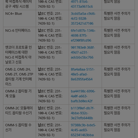
확 비접촉식 레이저
100-4; CAS 번호:
4971-81b6-
필요치 않음
공구 세팅 시스템
7439-92-1)
43173a9615c6
NC4+ Blue
납
(EC 번호: 231-
3cdd5a5a-c9d6-
특별한 사전 주의가
100-4; CAS 번호:
4cf2-9320-
필요치 않음
7439-92-1)
3572421d7106
NCi-6 인터페이스
납
(EC 번호: 231-
6fe1d87b-134b-
특별한 사전 주의가
100-4; CAS 번호:
4698-87f5-
필요치 않음
7439-92-1)
ef290f8fcd96
엔코더 프로토콜 인
납
(EC 번호: 231-
901703e0-368f-
특별한 사전 주의가
터페이스에 대한
100-4; CAS 번호:
49d7-a231-
필요치 않음
NCi-E 비접촉식 아
7439-92-1)
adcbbc5bc766
날로그 신호
OMI-2, OMI-2H,
납
(EC 번호: 231-
8fa4a8aa-5151-
특별한 사전 주의가
OMI-2T, OMI-2TP
100-4; CAS 번호:
48e5-afad-
필요치 않음
옵티컬 기계 인터페
7439-92-1)
8e6395fa4564
이스
OMM-2 옵티컬 기
납
(EC 번호: 231-
ba44198c-6996-
특별한 사전 주의가
계 모듈
100-4; CAS 번호:
4a0f-a663-
필요치 않음
7439-92-1)
bafb3d0ec42f
OMM-2C 모듈레이
납
(EC 번호: 231-
b113f0ef-db7f-
특별한 사전 주의가
티드 옵티컬 수신기
100-4; CAS 번호:
4bbe-932c-
필요치 않음
7439-92-1)
3e27efb6448b
OMM-S 옵티컬 수
납
(EC 번호: 231-
97388c3b-bde5-
특별한 사전 주의가
신기
100-4; CAS 번호:
4c45-ae83-
필요치 않음
7439-92-1)
652341463bba