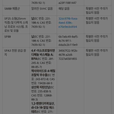
7439-92-1)
a23f11881447
SM80 제품군
알려진 SVHC 없음
해당 없음
특별한 사전 주의가
필요치 않음
SP25 소형(25mm
납
(EC 번호: 231-
32dc97f0-fbea-
특별한 사전 주의가
직경) 및 다목적 스캐
100-4; CAS 번호:
4aed-830c-
필요치 않음
닝 프로브 시스템, 프
7439-92-1)
e76e9ecbdfd4
로브 및 모듈
SP80
납
(EC 번호: 231-
6b7a6c49-0af5-
특별한 사전 주의가
100-4; CAS 번호:
4c74-9f11-
필요치 않음
7439-92-1)
dda3c2b119e9
SPA3 전원 공급 장
4,4'-이소프로필이덴
34567f22-9f2b-
특별한 사전 주의가
치
디페놀 비스페놀 A;
4670-a2d8-
필요치 않음
BPA
(EC 번호: 201-
7227a6581055
245-8; CAS 번호:
80-05-7)
헥사하이드로-4-메틸
프탈릭 무수물
(EC 번
호: 243-072-0; CAS
번호: 19438-60-9
삼산화 티탄산납
(EC
번호: 235-038-9;
CAS 번호: 12060-
00-3)
1,2-벤젠디카복실산,
di-C6-10-알킬 에스
테르
(EC 번호: 271-