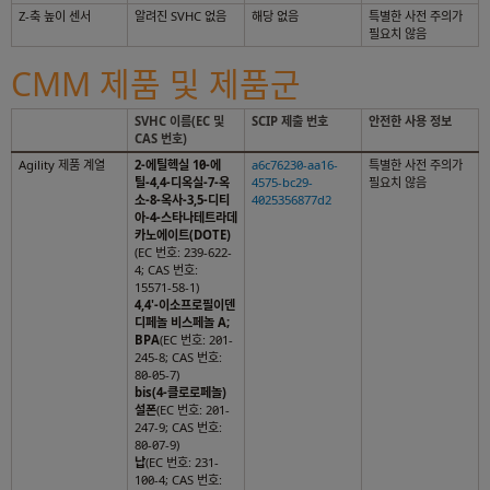
Z-축 높이 센서
알려진 SVHC 없음
해당 없음
특별한 사전 주의가
필요치 않음
CMM 제품 및 제품군
SVHC 이름(EC 및
SCIP 제출 번호
안전한 사용 정보
CAS 번호)
Agility 제품 계열
2-에틸헥실 10-에
a6c76230-aa16-
특별한 사전 주의가
틸-4,4-디옥실-7-옥
4575-bc29-
필요치 않음
소-8-옥사-3,5-디티
4025356877d2
아-4-스타나테트라데
카노에이트(DOTE)
(EC 번호: 239-622-
4; CAS 번호:
15571-58-1)
4,4'-이소프로필이덴
디페놀 비스페놀 A;
BPA
(EC 번호: 201-
245-8; CAS 번호:
80-05-7)
bis(4-클로로페놀)
설폰
(EC 번호: 201-
247-9; CAS 번호:
80-07-9)
납
(EC 번호: 231-
100-4; CAS 번호: