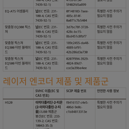
7439-92-1)
5f402fd5a899
EQ-ATS 어셈블리
납
(EC 번호: 231-
0f148103-7aee-
특별한 사전 주의가
100-4; CAS 번호:
485c-814f-
필요치 않음
7439-92-1)
0a071c7b5404
맞춤형 EQ300 픽스
납
(EC 번호: 231-
3d7bc78f-3728-
특별한 사전 주의가
쳐
100-4; CAS 번호:
428c-bc15-
필요치 않음
7439-92-1)
8bd451c8fbf7
맞춤형 픽스쳐
납
(EC 번호: 231-
189c2455-da48-
특별한 사전 주의가
EQ300 터빈 블레이
100-4; CAS 번호:
4889-bf91-
필요치 않음
드
7439-92-1)
42b286d3a730
맞춤형 픽스쳐
납
(EC 번호: 231-
0207f994-3929-
특별한 사전 주의가
EQ500 터빈 블레이
100-4; CAS 번호:
4024-89d7-
필요치 않음
드
7439-92-1)
cce3a39be4ee
레이저 엔코더 제품 및 제품군
SVHC 이름(EC 및
SCIP 제출 번호
안전한 사용 정보
CAS 번호)
HS20
이미다졸리딘-2-티온
f8416157-c4e5-
특별한 사전 주의가
(2-이미다졸린-2-티
406d-9e0c-
필요치 않음
올)
IU80 제품군
c1b84813313e
붕산(EC 번호: 233-
139-2; CAS 번호:
10043-35-3)