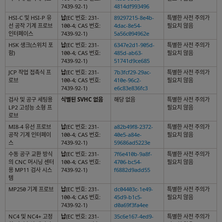
7439-92-1)
4814df993496
HSI-C 및 HSI-P 유
납
(EC 번호: 231-
89297215-8e4b-
특별한 사전 주의가
선 공작 기계 프로브
100-4; CAS 번호:
4dac-8e54-
필요치 않음
인터페이스
7439-92-1)
5a56c094962e
HSK 생크(스위치 포
납
(EC 번호: 231-
6347e2d1-905d-
특별한 사전 주의가
함)
100-4; CAS 번호:
485d-ab63-
필요치 않음
7439-92-1)
51741d9ce685
JCP 작업 접촉식 프
납
(EC 번호: 231-
7b3fcf29-29ac-
특별한 사전 주의가
로브
100-4; CAS 번호:
410e-96c2-
필요치 않음
7439-92-1)
e6c83e836fc3
검사 및 공구 세팅용
식별된 SVHC 없음
해당 없음
특별한 사전 주의가
LP2 고성능 소형 프
필요치 않음
로브
MI8-4 유선 프로브
납
(EC 번호: 231-
a82b49f8-2372-
특별한 사전 주의가
공작 기계 인터페이
100-4; CAS 번호:
40e5-a84e-
필요치 않음
스
7439-92-1)
59686ad5223e
수동 공구 교환 방식
납
(EC 번호: 231-
7f6e410b-9a8f-
특별한 사전 주의가
의 CNC 머시닝 센터
100-4; CAS 번호:
4706-bc54-
필요치 않음
용 MP11 검사 시스
7439-92-1)
f6882d9add55
템
MP250 기계 프로브
납
(EC 번호: 231-
dc04403c-1e49-
특별한 사전 주의가
100-4; CAS 번호:
45d9-b1c5-
필요치 않음
7439-92-1)
d0a69f3fa4ee
NC4 및 NC4+ 고정
납
(EC 번호: 231-
35c6e167-4ed9-
특별한 사전 주의가