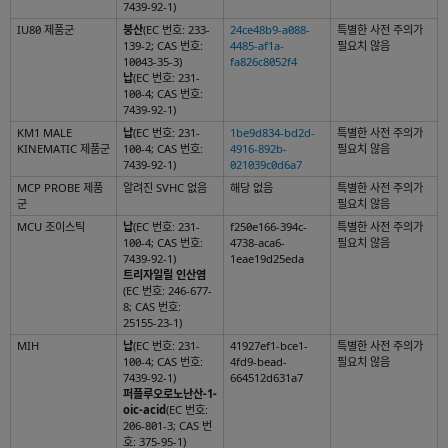
7439-92-1)
IU80 제품군
붕산
(EC 번호: 233-
24ce48b9-a088-
특별한 사전 주의가
139-2; CAS 번호:
4485-af1a-
필요치 않음
10043-35-3)
fa826c8052f4
납
(EC 번호: 231-
100-4; CAS 번호:
7439-92-1)
KM1 MALE
납
(EC 번호: 231-
1be9d834-bd2d-
특별한 사전 주의가
KINEMATIC 제품군
100-4; CAS 번호:
4916-892b-
필요치 않음
7439-92-1)
021039c0d6a7
MCP PROBE 제품
알려진 SVHC 없음
해당 없음
특별한 사전 주의가
군
필요치 않음
MCU 조이스틱
납
(EC 번호: 231-
f250e166-394c-
특별한 사전 주의가
100-4; CAS 번호:
4738-aca6-
필요치 않음
7439-92-1)
1eae19d25eda
트리자일릴 인산염
(EC 번호: 246-677-
8; CAS 번호:
25155-23-1)
MIH
납
(EC 번호: 231-
41927ef1-bce1-
특별한 사전 주의가
100-4; CAS 번호:
4fd9-bead-
필요치 않음
7439-92-1)
664512d631a7
퍼플루오로노난산-1-
oic-acid
(EC 번호:
206-801-3; CAS 번
호: 375-95-1)