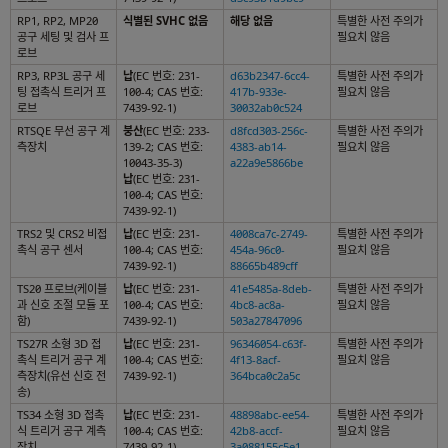
RP1, RP2, MP20
식별된 SVHC 없음
해당 없음
특별한 사전 주의가
공구 세팅 및 검사 프
필요치 않음
로브
RP3, RP3L 공구 세
납
(EC 번호: 231-
d63b2347-6cc4-
특별한 사전 주의가
팅 접촉식 트리거 프
100-4; CAS 번호:
417b-933e-
필요치 않음
로브
7439-92-1)
30032ab0c524
RTSQE 무선 공구 계
붕산
(EC 번호: 233-
d8fcd303-256c-
특별한 사전 주의가
측장치
139-2; CAS 번호:
4383-ab14-
필요치 않음
10043-35-3)
a22a9e5866be
납
(EC 번호: 231-
100-4; CAS 번호:
7439-92-1)
TRS2 및 CRS2 비접
납
(EC 번호: 231-
4008ca7c-2749-
특별한 사전 주의가
촉식 공구 센서
100-4; CAS 번호:
454a-96c0-
필요치 않음
7439-92-1)
88665b489cff
TS20 프로브(케이블
납
(EC 번호: 231-
41e5485a-8deb-
특별한 사전 주의가
과 신호 조절 모듈 포
100-4; CAS 번호:
4bc8-ac8a-
필요치 않음
함)
7439-92-1)
503a27847096
TS27R 소형 3D 접
납
(EC 번호: 231-
96346054-c63f-
특별한 사전 주의가
촉식 트리거 공구 계
100-4; CAS 번호:
4f13-8acf-
필요치 않음
측장치(유선 신호 전
7439-92-1)
364bca0c2a5c
송)
TS34 소형 3D 접촉
납
(EC 번호: 231-
48898abc-ee54-
특별한 사전 주의가
식 트리거 공구 계측
100-4; CAS 번호:
42b8-accf-
필요치 않음
장치.
7439-92-1)
3a088155c5e1