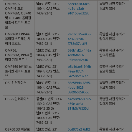
OMP40-2,
납
(EC 번호: 231-
5eec1d50-fac3-
특별한 사전 주의가
OMP40-2LS,
100-4; CAS 번호:
4d3d-a3ab-
필요치 않음
OMP40M, OLP40
7439-92-1)
010153ed328d
및 OLP40H 옵티컬
접촉식 트리거 프로
브
OMP400 / PP400
납
(EC 번호: 231-
2ad3c325-e056-
특별한 사전 주의가
옵티컬 스트레인 게
100-4; CAS 번호:
4c37-8698-
필요치 않음
이지 프로브
7439-92-1)
f738e37dcff0
OMP60,
납
(EC 번호: 231-
586b1d2b-140a-
특별한 사전 주의가
OMP60M, PP60 옵
100-4; CAS 번호:
4e08-8201-
필요치 않음
티컬 기계 프로브
7439-92-1)
1f0c4e862c46
OMP600 옵티컬 스
납
(EC 번호: 231-
b5a1dae5-046b-
특별한 사전 주의가
트레인 게이지 프로
100-4; CAS 번호:
49ea-87c7-
필요치 않음
브
7439-92-1)
54e58f2f3777
OSI 인터페이스
납
(EC 번호: 231-
50e5f9da-6505-
특별한 사전 주의가
100-4; CAS 번호:
4bdc-8020-
필요치 않음
7439-92-1)
380966050bcc
OSI-S 인터페이스
붕산
(EC 번호: 233-
e4cb8fd2-8992-
특별한 사전 주의가
139-2; CAS 번호:
459e-ae4a-
필요치 않음
10043-35-3)
811b5c7f535d
납
(EC 번호: 231-
100-4; CAS 번호:
7439-92-1)
OSP60 3D 아날로
납
(EC 번호: 231-
5cd976a2-6df2-
특별한 사전 주의가