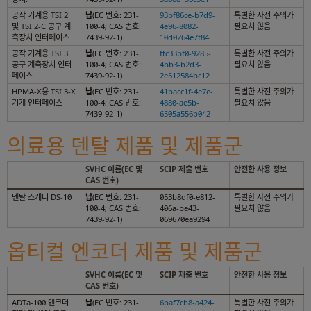
공작 기계용 TSI 2
납
(EC 번호: 231-
93bf86ce-b7d9-
특별한 사전 주의가
및 TSI 2-C 공구 계
100-4; CAS 번호:
4e96-8082-
필요치 않음
측장치 인터페이스
7439-92-1)
10d0264e7f84
공작 기계용 TSI 3
납
(EC 번호: 231-
ffc33bf0-9285-
특별한 사전 주의가
공구 계측장치 인터
100-4; CAS 번호:
4bb3-b2d3-
필요치 않음
페이스
7439-92-1)
2e512584bc12
HPMA-X용 TSI 3-X
납
(EC 번호: 231-
41bacc1f-4e7e-
특별한 사전 주의가
기계 인터페이스
100-4; CAS 번호:
4880-ae5b-
필요치 않음
7439-92-1)
6505a556b042
의료용 덴탈 제품 및 제품군
SVHC 이름(EC 및
SCIP 제출 번호
안전한 사용 정보
CAS 번호)
덴탈 스캐너 DS-10
납
(EC 번호: 231-
053b8df0-e812-
특별한 사전 주의가
100-4; CAS 번호:
406a-be43-
필요치 않음
7439-92-1)
069670ea9294
옵티컬 엔코더 제품 및 제품군
SVHC 이름(EC 및
SCIP 제출 번호
안전한 사용 정보
CAS 번호)
ADTa-100 엔코더
납
(EC 번호: 231-
6baf7cb8-a424-
특별한 사전 주의가