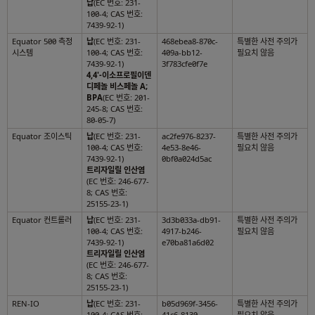
납
(EC 번호: 231-
100-4; CAS 번호:
7439-92-1)
Equator 500 측정
납
(EC 번호: 231-
468ebea8-870c-
특별한 사전 주의가
시스템
100-4; CAS 번호:
409a-bb12-
필요치 않음
7439-92-1)
3f783cfe0f7e
4,4'-이소프로필이덴
디페놀 비스페놀 A;
BPA
(EC 번호: 201-
245-8; CAS 번호:
80-05-7)
Equator 조이스틱
납
(EC 번호: 231-
ac2fe976-8237-
특별한 사전 주의가
100-4; CAS 번호:
4e53-8e46-
필요치 않음
7439-92-1)
0bf0a024d5ac
트리자일릴 인산염
(EC 번호: 246-677-
8; CAS 번호:
25155-23-1)
Equator 컨트롤러
납
(EC 번호: 231-
3d3b033a-db91-
특별한 사전 주의가
100-4; CAS 번호:
4917-b246-
필요치 않음
7439-92-1)
e70ba81a6d02
트리자일릴 인산염
(EC 번호: 246-677-
8; CAS 번호:
25155-23-1)
REN-IO
납
(EC 번호: 231-
b05d969f-3456-
특별한 사전 주의가
100-4; CAS 번호:
41c6-8130-
필요치 않음