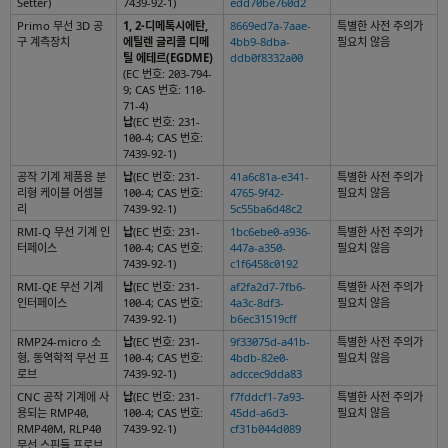
Setter)
7439-92-1)
edd70be760d2
Primo 무선 3D 공
1, 2-디메톡시에탄,
8669ed7a-7aae-
특별한 사전 주의가
구 계측장치
에틸렌 글리콜 디메
4bb9-8dba-
필요치 않음
틸 에테르(EGDME)
ddb0f8332a00
(EC 번호: 203-794-
9; CAS 번호: 110-
71-4)
납
(EC 번호: 231-
100-4; CAS 번호:
7439-92-1)
공작 기계 제품용 분
납
(EC 번호: 231-
41a6c81a-e341-
특별한 사전 주의가
리형 케이블 어셈블
100-4; CAS 번호:
4765-9f42-
필요치 않음
리
7439-92-1)
5c55ba6d48c2
RMI-Q 무선 기계 인
납
(EC 번호: 231-
1bc6ebe0-a936-
특별한 사전 주의가
터페이스
100-4; CAS 번호:
447a-a350-
필요치 않음
7439-92-1)
c1f6458c0192
RMI-QE 무선 기계
납
(EC 번호: 231-
af2fa2d7-7fb6-
특별한 사전 주의가
인터페이스
100-4; CAS 번호:
4a3c-8df3-
필요치 않음
7439-92-1)
b6ec31519cff
RMP24-micro 소
납
(EC 번호: 231-
9f33075d-a41b-
특별한 사전 주의가
형, 동역학적 무선 프
100-4; CAS 번호:
4bdb-82e0-
필요치 않음
로브
7439-92-1)
adccec9dda83
CNC 공작 기계에 사
납
(EC 번호: 231-
f7fddcf1-7a93-
특별한 사전 주의가
용되는 RMP40,
100-4; CAS 번호:
45dd-a6d3-
필요치 않음
RMP40M, RLP40
7439-92-1)
cf31b044d089
무선 스핀들 프로브