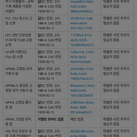
부시 어셈블리 - 공작
납
(EC 번호: 231-
eeeae8c6-febd-
특별한 사전 주의가
기계 제품용 다양한
100-4; CAS 번호:
4c6f-b3a4-
필요치 않음
어댑터
7439-92-1)
309ed4e99622
FS1, FS2 및 FS3 고
납
(EC 번호: 231-
6570fc63-7ca0-
특별한 사전 주의가
정 소켓
100-4; CAS 번호:
44e4-a6b9-
필요치 않음
7439-92-1)
3521d5c137e5
LP2 선반 프로브용
납
(EC 번호: 231-
17c9ffc4-91c9-
특별한 사전 주의가
FS10 및 FS20 고정
100-4; CAS 번호:
462b-922b-
필요치 않음
소켓
7439-92-1)
7b288d9b3d12
LP2에 사용되는
납
(EC 번호: 231-
1a9ca14c-27dd-
특별한 사전 주의가
FSxi 암 소켓
100-4; CAS 번호:
463a-8e2c-
필요치 않음
7439-92-1)
4d41fed3eafc
HPMA 고정밀 모터
납
(EC 번호: 231-
25e6204c-57e3-
특별한 사전 주의가
구동식 암
100-4; CAS 번호:
4c0e-bea9-
필요치 않음
7439-92-1)
1485b75bdc23
HPMA-X 향상된 고
납
(EC 번호: 231-
09baeb62-3452-
특별한 사전 주의가
정밀 모터 구동식 암
100-4; CAS 번호:
4e69-bf45-
필요치 않음
7439-92-1)
7de32025847d
HPPA 고정밀 풀다
납
(EC 번호: 231-
250f45be-0cbb-
특별한 사전 주의가
운 암
100-4; CAS 번호:
4dab-984f-
필요치 않음
7439-92-1)
891ceba02a15
HPRA 고정밀 분리
식별된 SVHC 없음
해당 없음
특별한 사전 주의가
형 암
필요치 않음
HSI 유선 프로브 공
납
(EC 번호: 231-
4bd0230a-e2ec-
특별한 사전 주의가
작 기계 인터페이스
100-4; CAS 번호:
4c9a-9b0a-
필요치 않음