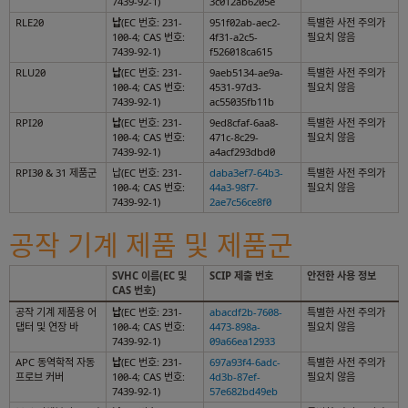
7439-92-1)
3c012ab6205e
RLE20
납
(EC 번호: 231-
951f02ab-aec2-
특별한 사전 주의가
100-4; CAS 번호:
4f31-a2c5-
필요치 않음
7439-92-1)
f526018ca615
RLU20
납
(EC 번호: 231-
9aeb5134-ae9a-
특별한 사전 주의가
100-4; CAS 번호:
4531-97d3-
필요치 않음
7439-92-1)
ac55035fb11b
RPI20
납
(EC 번호: 231-
9ed8cfaf-6aa8-
특별한 사전 주의가
100-4; CAS 번호:
471c-8c29-
필요치 않음
7439-92-1)
a4acf293dbd0
RPI30 & 31 제품군
납(EC 번호: 231-
daba3ef7-64b3-
특별한 사전 주의가
100-4; CAS 번호:
44a3-98f7-
필요치 않음
7439-92-1)
2ae7c56ce8f0
공작 기계 제품 및 제품군
SVHC 이름(EC 및
SCIP 제출 번호
안전한 사용 정보
CAS 번호)
공작 기계 제품용 어
납
(EC 번호: 231-
abacdf2b-7608-
특별한 사전 주의가
댑터 및 연장 바
100-4; CAS 번호:
4473-898a-
필요치 않음
7439-92-1)
09a66ea12933
APC 동역학적 자동
납
(EC 번호: 231-
697a93f4-6adc-
특별한 사전 주의가
프로브 커버
100-4; CAS 번호:
4d3b-87ef-
필요치 않음
7439-92-1)
57e682bd49eb