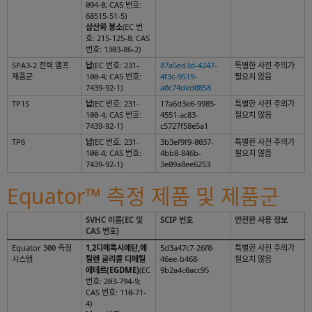
094-0; CAS 번호:
68515-51-5)
삼산화 붕소
(EC 번
호: 215-125-8; CAS
번호: 1303-86-2)
SPA3-2 전력 앰프
납
(EC 번호: 231-
87a5ed3d-4247-
특별한 사전 주의가
제품군
100-4; CAS 번호:
4f3c-9519-
필요치 않음
7439-92-1)
a0c74ded0858
TP1S
납
(EC 번호: 231-
17a6d3e6-9985-
특별한 사전 주의가
100-4; CAS 번호:
4551-ac83-
필요치 않음
7439-92-1)
c5727f58e5a1
TP6
납
(EC 번호: 231-
3b3ef9f9-0037-
특별한 사전 주의가
100-4; CAS 번호:
4bb8-846b-
필요치 않음
7439-92-1)
3e09a8ee6253
Equator™ 측정 제품 및 제품군
SVHC 이름(EC 및
SCIP 번호
안전한 사용 정보
CAS 번호)
Equator 300 측정
1,2디메톡시에탄,에
5d3a47c7-26f0-
특별한 사전 주의가
시스템
틸렌 글리콜 디메틸
46ee-b468-
필요치 않음
에테르(EGDME)
(EC
9b2a4c0acc95
번호: 203-794-9;
CAS 번호: 110-71-
4)