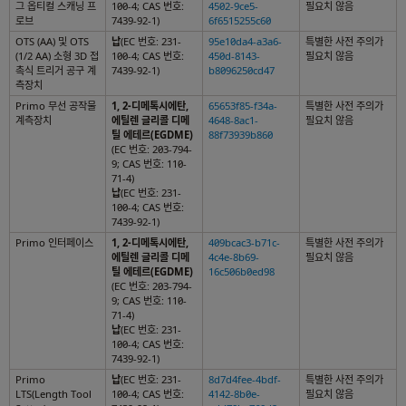
그 옵티컬 스캐닝 프
100-4; CAS 번호:
4502-9ce5-
필요치 않음
로브
7439-92-1)
6f6515255c60
OTS (AA) 및 OTS
납
(EC 번호: 231-
95e10da4-a3a6-
특별한 사전 주의가
(1/2 AA) 소형 3D 접
100-4; CAS 번호:
450d-8143-
필요치 않음
촉식 트리거 공구 계
7439-92-1)
b8096250cd47
측장치
Primo 무선 공작물
1, 2-디메톡시에탄,
65653f85-f34a-
특별한 사전 주의가
계측장치
에틸렌 글리콜 디메
4648-8ac1-
필요치 않음
틸 에테르(EGDME)
88f73939b860
(EC 번호: 203-794-
9; CAS 번호: 110-
71-4)
납
(EC 번호: 231-
100-4; CAS 번호:
7439-92-1)
Primo 인터페이스
1, 2-디메톡시에탄,
409bcac3-b71c-
특별한 사전 주의가
에틸렌 글리콜 디메
4c4e-8b69-
필요치 않음
틸 에테르(EGDME)
16c506b0ed98
(EC 번호: 203-794-
9; CAS 번호: 110-
71-4)
납
(EC 번호: 231-
100-4; CAS 번호:
7439-92-1)
Primo
납
(EC 번호: 231-
8d7d4fee-4bdf-
특별한 사전 주의가
LTS(Length Tool
100-4; CAS 번호:
4142-8b0e-
필요치 않음