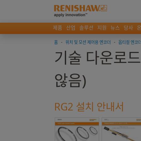
제품
산업
솔루션
지원
뉴스
당사
홈
-
위치 및 모션 제어용 엔코더
-
옵티컬 엔코더
기술 다운로드
않음)
RG2 설치 안내서