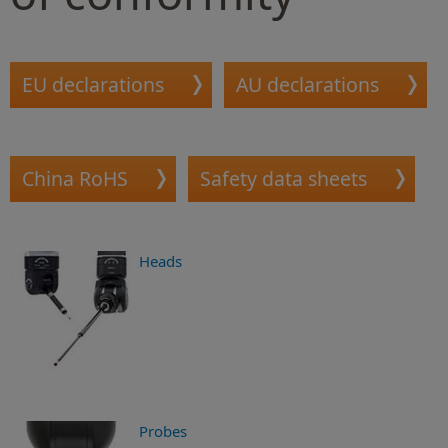
EU declarations
AU declarations
China RoHS
Safety data sheets
Heads
Probes