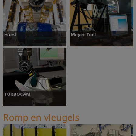
Ontdek meer
Ontdek meer
Haesl
Meyer Tool
Ontdek meer
Ontdek meer
TURBOCAM
Romp en vleugels
Ontdek meer