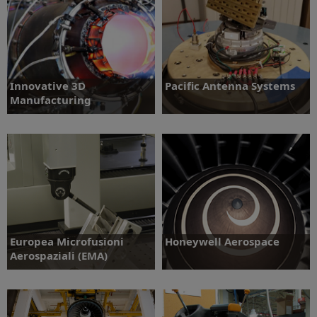
Innovative 3D
Pacific Antenna Systems
Manufacturing
Ontdek meer
Ontdek meer
Europea Microfusioni
Honeywell Aerospace
Aerospaziali (EMA)