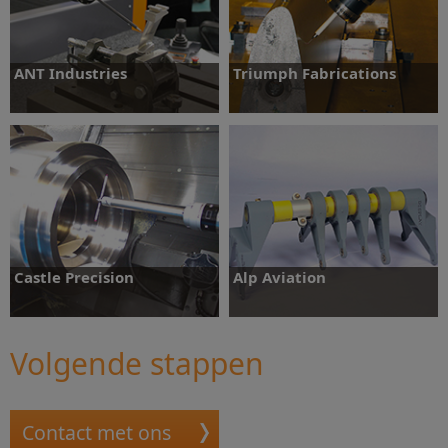
ANT Industries
Triumph Fabrications
Ontdek meer
Ontdek meer
Castle Precision
Alp Aviation
Volgende stappen
Ontdek meer
Ontdek meer
Contact met ons