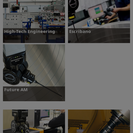
Ontdek meer
High-Tech Engineering
Escribano
Ontdek meer
Ontdek meer
Future AM
Ontdek meer