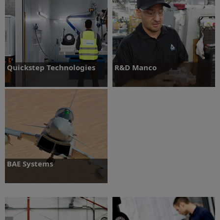
Ontdek meer
Quickstep Technologies
R&D Manco
Ontdek meer
Ontdek meer
BAE Systems