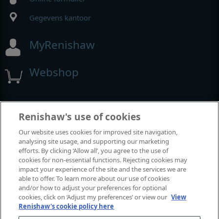
Gegevens kantoor
MyRenishaw
Webshop
Beurzen en congressen
Renishaw's use of cookies
Our website uses cookies for improved site navigation,
Evenementen waaraan we deelnemen
analysing site usage, and supporting our marketing
efforts. By clicking ‘Allow all’, you agree to the use of
cookies for non-essential functions. Rejecting cookies may
impact your experience of the site and the services we are
able to offer. To learn more about our use of cookies
and/or how to adjust your preferences for optional
cookies, click on ‘Adjust my preferences’ or view our
View
Renishaw's cookie policy here