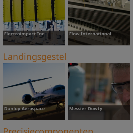
Electroimpact Inc.
Flow International
Landingsgestel
Ontdek meer
Ontdek meer
Dunlop Aerospace
Messier-Dowty
Precisiecomponenten