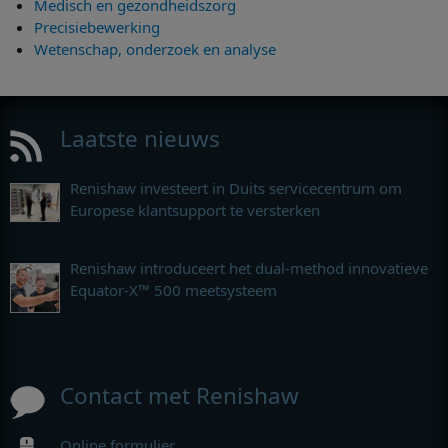
Medisch en gezondheidszorg
Precisiebewerking
Wetenschap, onderzoek en analyse
Laatste nieuws
Renishaw investeert in Duits servicecentrum om
Europese klantsupport te versterken
Renishaw introduceert het dual-method innovatieve
Equator-X™ 500 meetsysteem
Contact met Renishaw
Online formulier